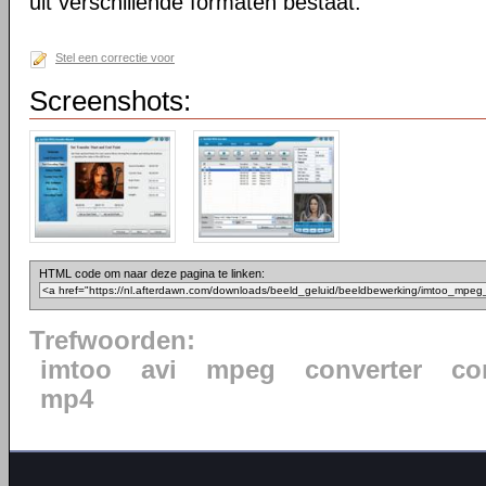
uit verschillende formaten bestaat.
Stel een correctie voor
Screenshots:
HTML code om naar deze pagina te linken:
Trefwoorden:
imtoo
avi
mpeg
converter
co
mp4