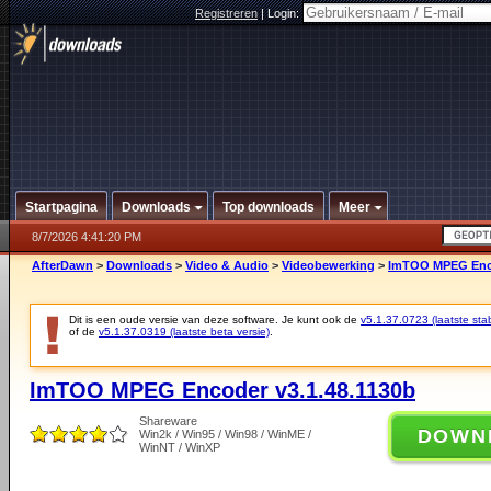
Registreren
|
Login:
Startpagina
Downloads
Top downloads
Meer
8/7/2026 4:41:20 PM
AfterDawn
>
Downloads
>
Video & Audio
>
Videobewerking
>
ImTOO MPEG Enco
Dit is een oude versie van deze software. Je kunt ook de
v5.1.37.0723 (laatste stab
of de
v5.1.37.0319 (laatste beta versie)
.
ImTOO MPEG Encoder v3.1.48.1130b
Shareware
DOWN
Win2k / Win95 / Win98 / WinME /
WinNT / WinXP