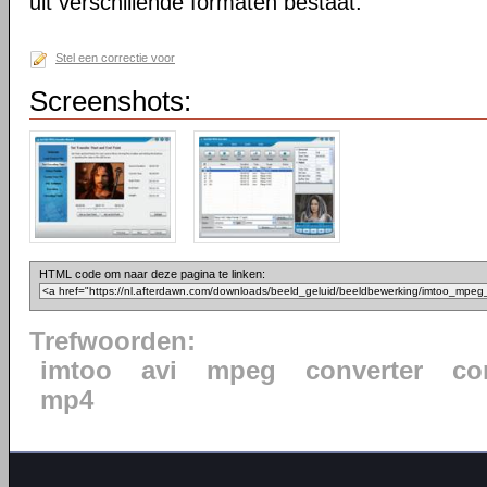
uit verschillende formaten bestaat.
Stel een correctie voor
Screenshots:
HTML code om naar deze pagina te linken:
Trefwoorden:
imtoo
avi
mpeg
converter
co
mp4