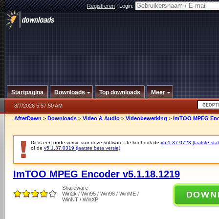
Registreren
|
Login:
Startpagina
Downloads
Top downloads
Meer
8/7/2026 5:57:50 AM
AfterDawn
>
Downloads
>
Video & Audio
>
Videobewerking
>
ImTOO MPEG Enco
Dit is een oude versie van deze software. Je kunt ook de
v5.1.37.0723 (laatste stab
of de
v5.1.37.0319 (laatste beta versie)
.
ImTOO MPEG Encoder v5.1.18.1219
Shareware
DOWN
Win2k / Win95 / Win98 / WinME /
WinNT / WinXP