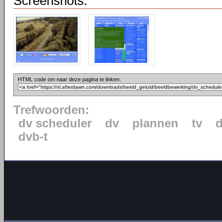
Screenshots:
HTML code om naar deze pagina te linken:
Trefwoorden:
dv scheduler
dv
plannen
tv
d
dvb-t