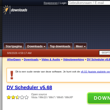
Registreren
|
Login:
Startpagina
Downloads
Top downloads
Meer
8/8/2026 4:59:17 AM
AfterDawn
>
Downloads
>
Video & Audio
>
Videobewerking
>
DV Scheduler v5.
Dit is een oude versie van deze software. Je kunt ook de
v6.02 (laatste stabiele ver
DV Scheduler v5.68
Open source
DOW
Vista / Win10 / Win7 / Win8 / WinXP