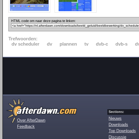
HTML code om naar deze pagina te linken:
Trefwoorden:
dv scheduler
dv
plannen
tv
dvb-c
dvb-s
d
Sections:
Nieuws
Over AfterDawn
Downloads
Feedback
Top Downloads
Discussie