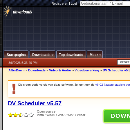
Registreren
|
Login:
Startpagina
Downloads
Top downloads
Meer
8/8/2026 5:33:40 PM
AfterDawn
>
Downloads
>
Video & Audio
>
Videobewerking
>
DV Scheduler v5.
Dit is een oude versie van deze software. Je kunt ook de
v6.02 (laatste stabiele ver
DV Scheduler v5.57
Open source
DOW
Vista / Win10 / Win7 / Win8 / WinXP