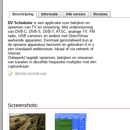
Beschrijving
Informatie
Alle versies
Reviews
DV Scheduler
is een applicatie voor bekijken en
opnemen van TV en streaming. Met ondersteuning
van DVB-C, DVB-S, DVB-T, ATSC, analoge TV, FM
radio, USB camera's en andere met DirectShow
werkende apparaten. Eenmaal geïnstalleerd kun je
de opname apparatuur besturen en gebruiken d.m.v.
een standaard webbrowser, lokaal of via netwerk of
internet.
Onbeperkt tegelijk opnemen, bekijken en streamen
van kanalen in dezelfde frequentie multiplex met één
capturekaart.
Stel een correctie voor
Screenshots: