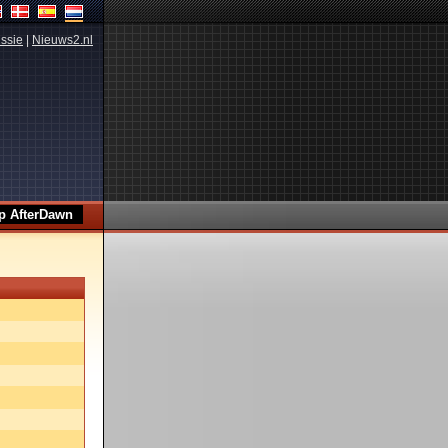
ssie
|
Nieuws2.nl