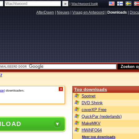
|
Wachtwoord kwijt
AfterDawn
|
Nieuws
|
Vraag en Antwoord
|
Downloads
|
Discu
57
Top downloads
X
sie)
downloaden.
Spotnet
DVD Shrink
coverXP Free
QuickPar (nederlands)
NLOAD
MakeMKV
HWiNFO64
Meer top downloads