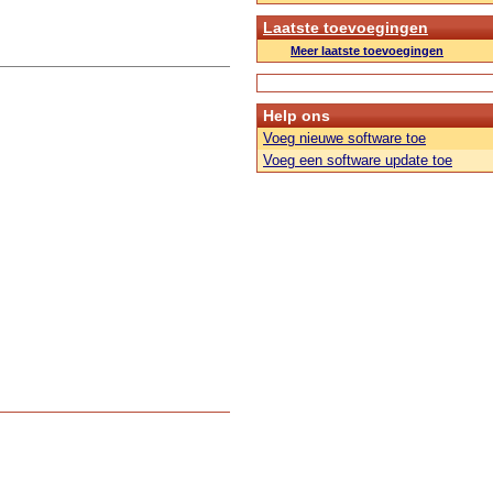
Laatste toevoegingen
Meer laatste toevoegingen
Help ons
Voeg nieuwe software toe
Voeg een software update toe