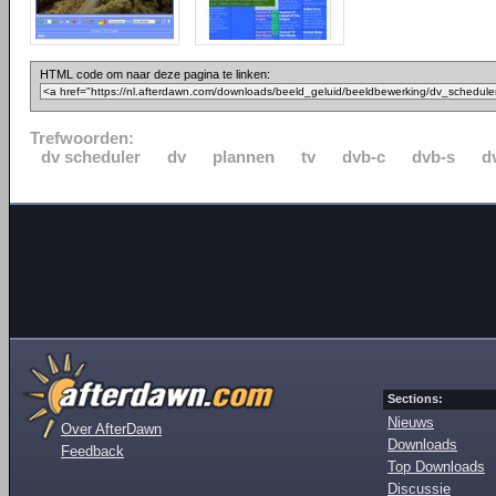
HTML code om naar deze pagina te linken:
Trefwoorden:
dv scheduler
dv
plannen
tv
dvb-c
dvb-s
d
Sections:
Nieuws
Over AfterDawn
Downloads
Feedback
Top Downloads
Discussie