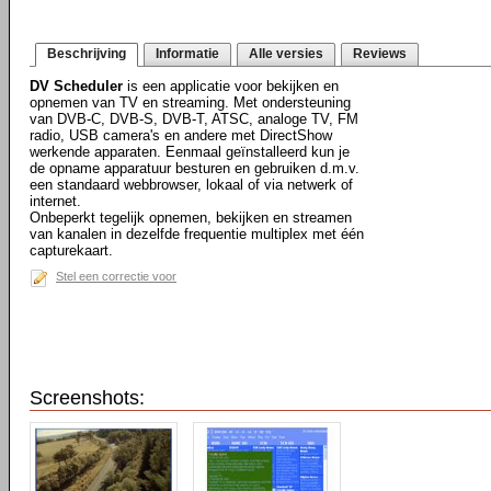
Beschrijving
Informatie
Alle versies
Reviews
DV Scheduler
is een applicatie voor bekijken en
opnemen van TV en streaming. Met ondersteuning
van DVB-C, DVB-S, DVB-T, ATSC, analoge TV, FM
radio, USB camera's en andere met DirectShow
werkende apparaten. Eenmaal geïnstalleerd kun je
de opname apparatuur besturen en gebruiken d.m.v.
een standaard webbrowser, lokaal of via netwerk of
internet.
Onbeperkt tegelijk opnemen, bekijken en streamen
van kanalen in dezelfde frequentie multiplex met één
capturekaart.
Stel een correctie voor
Screenshots: