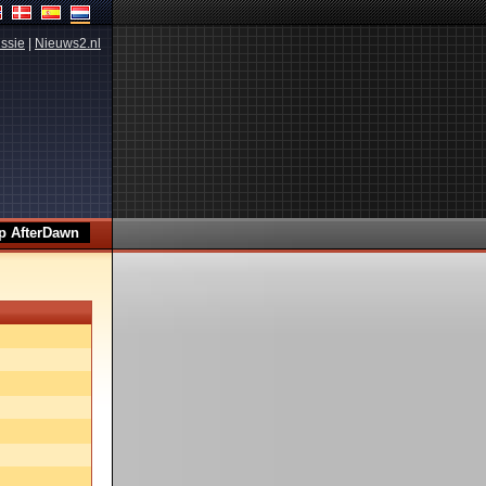
ssie
|
Nieuws2.nl