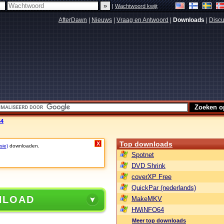
|
Wachtwoord kwijt
AfterDawn
|
Nieuws
|
Vraag en Antwoord
|
Downloads
|
Discu
64
Top downloads
X
sie)
downloaden.
Spotnet
DVD Shrink
coverXP Free
QuickPar (nederlands)
NLOAD
MakeMKV
HWiNFO64
Meer top downloads