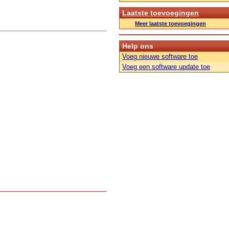
Laatste toevoegingen
Meer laatste toevoegingen
Help ons
Voeg nieuwe software toe
Voeg een software update toe