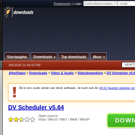
Registreren
|
Login:
Startpagina
Downloads
Top downloads
Meer
8/5/2026 11:44:43 PM
AfterDawn
>
Downloads
>
Video & Audio
>
Videobewerking
>
DV Scheduler v5.
Dit is een oude versie van deze software. Je kunt ook de
v6.02 (laatste stabiele ver
DV Scheduler v5.64
Open source
DOW
Vista / Win10 / Win7 / Win8 / WinXP