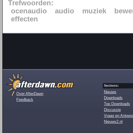
Trefwoorden:
ocenaudio
audio
muziek
bewe
effecten
Sections:
Nieuws
Over AfterDawn
Downloads
Feedback
Top Downloads
Discussie
Vraag en Antwoo
Nieuws2.nl