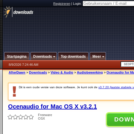
Registreren
|
Login:
Startpagina
Downloads
Top downloads
Meer
8/9/2026 7:24:46 AM
AfterDawn
>
Downloads
>
Video & Audio
>
Audiobewerking
>
Ocenaudio for Ma
Dit is een oude versie van deze software. Je kunt ook de
v3.7.20 (laatste stabiele v
Ocenaudio for Mac OS X v3.2.1
Freeware
DOW
OSX