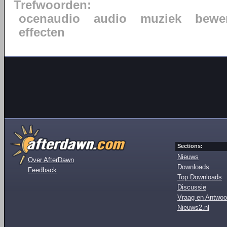
Trefwoorden:
ocenaudio
audio
muziek
bewe
effecten
Sections:
Nieuws
Over AfterDawn
Downloads
Feedback
Top Downloads
Discussie
Vraag en Antwoo
Nieuws2.nl