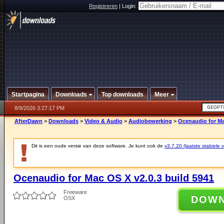
Registreren
|
Login:
Startpagina
Downloads
Top downloads
Meer
8/9/2026 3:27:17 PM
AfterDawn
>
Downloads
>
Video & Audio
>
Audiobewerking
>
Ocenaudio for Ma
Dit is een oude versie van deze software. Je kunt ook de
v3.7.20 (laatste stabiele v
Ocenaudio for Mac OS X v2.0.3 build 5941
Freeware
DOW
OSX