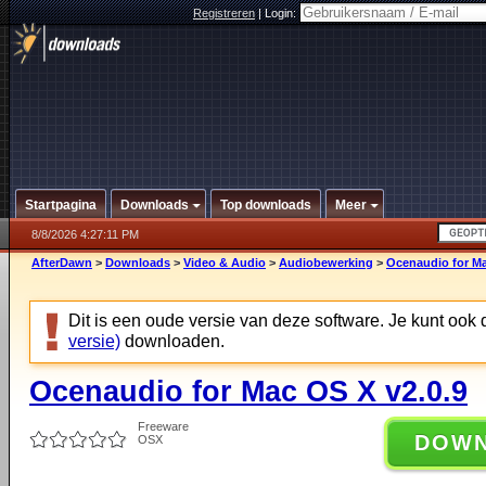
Registreren
|
Login:
Startpagina
Downloads
Top downloads
Meer
8/8/2026 4:27:11 PM
AfterDawn
>
Downloads
>
Video & Audio
>
Audiobewerking
>
Ocenaudio for Ma
Dit is een oude versie van deze software. Je kunt ook
versie)
downloaden.
Ocenaudio for Mac OS X v2.0.9
Freeware
DOW
OSX