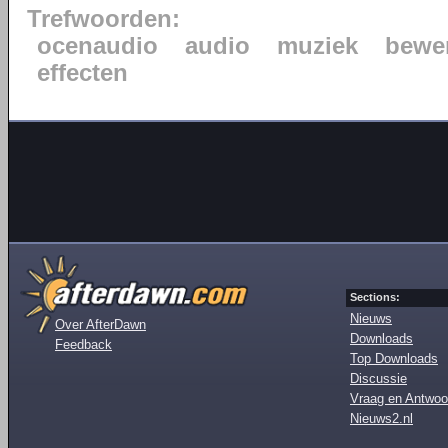
Trefwoorden:
ocenaudio
audio
muziek
bewe
effecten
Sections:
Nieuws
Over AfterDawn
Downloads
Feedback
Top Downloads
Discussie
Vraag en Antwoo
Nieuws2.nl