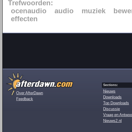
Trefwoorden:
ocenaudio
audio
muziek
bewe
effecten
Sections:
Nieuws
Over AfterDawn
Downloads
Feedback
Top Downloads
Discussie
Vraag en Antwoo
Nieuws2.nl