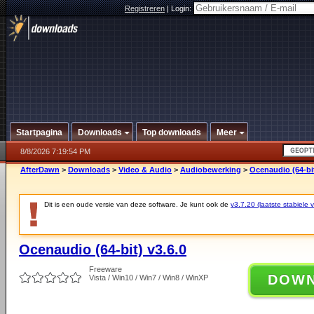
Registreren
|
Login:
Startpagina
Downloads
Top downloads
Meer
8/8/2026 7:19:54 PM
AfterDawn
>
Downloads
>
Video & Audio
>
Audiobewerking
>
Ocenaudio (64-bit
Dit is een oude versie van deze software. Je kunt ook de
v3.7.20 (laatste stabiele v
Ocenaudio (64-bit) v3.6.0
Freeware
DOW
Vista / Win10 / Win7 / Win8 / WinXP