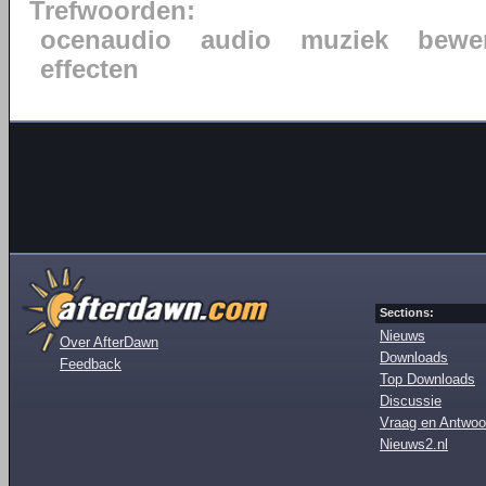
Trefwoorden:
ocenaudio
audio
muziek
bewe
effecten
Sections:
Nieuws
Over AfterDawn
Downloads
Feedback
Top Downloads
Discussie
Vraag en Antwoo
Nieuws2.nl