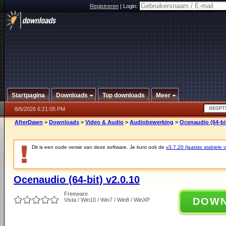
Registreren
|
Login:
Startpagina
Downloads
Top downloads
Meer
8/6/2026 6:21:05 PM
AfterDawn
>
Downloads
>
Video & Audio
>
Audiobewerking
>
Ocenaudio (64-bit
Dit is een oude versie van deze software. Je kunt ook de
v3.7.20 (laatste stabiele v
Ocenaudio (64-bit) v2.0.10
Freeware
DOW
Vista / Win10 / Win7 / Win8 / WinXP