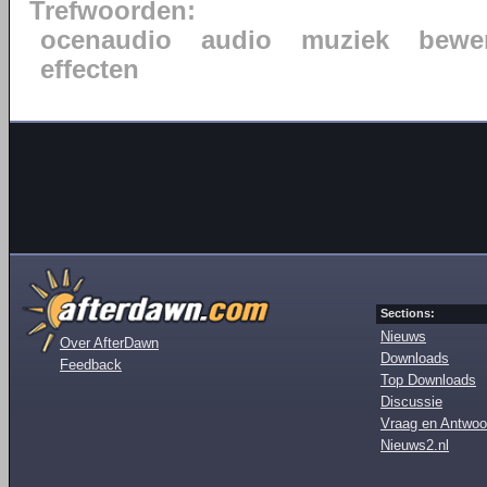
Trefwoorden:
ocenaudio
audio
muziek
bewe
effecten
Sections:
Nieuws
Over AfterDawn
Downloads
Feedback
Top Downloads
Discussie
Vraag en Antwoo
Nieuws2.nl