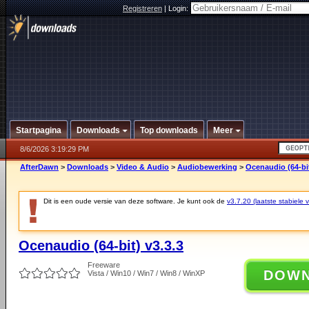
Registreren
|
Login:
Startpagina
Downloads
Top downloads
Meer
8/6/2026 3:19:29 PM
AfterDawn
>
Downloads
>
Video & Audio
>
Audiobewerking
>
Ocenaudio (64-bit
Dit is een oude versie van deze software. Je kunt ook de
v3.7.20 (laatste stabiele v
Ocenaudio (64-bit) v3.3.3
Freeware
DOW
Vista / Win10 / Win7 / Win8 / WinXP