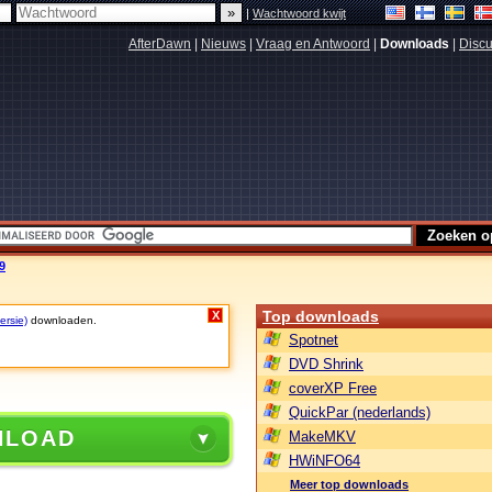
|
Wachtwoord kwijt
AfterDawn
|
Nieuws
|
Vraag en Antwoord
|
Downloads
|
Discu
9
Top downloads
X
ersie)
downloaden.
Spotnet
DVD Shrink
coverXP Free
QuickPar (nederlands)
NLOAD
MakeMKV
HWiNFO64
Meer top downloads