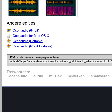
Andere edities:
Ocenaudio (64-bit)
Ocenaudio for Mac OS X
Ocenaudio (Portable)
Ocenaudio (64-bit Portable)
HTML code om naar deze pagina te linken:
Trefwoorden:
ocenaudio
audio
muziek
bewerken
analyseren