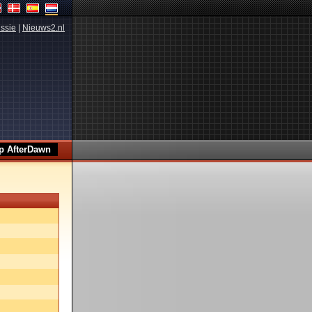
ssie
|
Nieuws2.nl