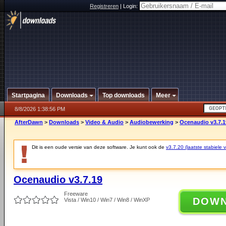
Registreren
|
Login:
Startpagina
Downloads
Top downloads
Meer
8/8/2026 1:38:56 PM
AfterDawn
>
Downloads
>
Video & Audio
>
Audiobewerking
>
Ocenaudio v3.7.1
Dit is een oude versie van deze software. Je kunt ook de
v3.7.20 (laatste stabiele v
Ocenaudio v3.7.19
Freeware
DOW
Vista / Win10 / Win7 / Win8 / WinXP