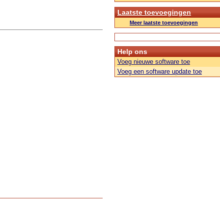
Laatste toevoegingen
Meer laatste toevoegingen
Help ons
Voeg nieuwe software toe
Voeg een software update toe