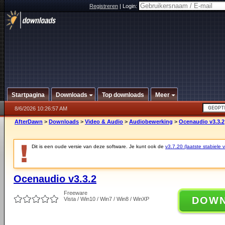
Registreren
|
Login:
Startpagina
Downloads
Top downloads
Meer
8/6/2026 10:26:57 AM
AfterDawn
>
Downloads
>
Video & Audio
>
Audiobewerking
>
Ocenaudio v3.3.2
Dit is een oude versie van deze software. Je kunt ook de
v3.7.20 (laatste stabiele v
Ocenaudio v3.3.2
Freeware
DOW
Vista / Win10 / Win7 / Win8 / WinXP