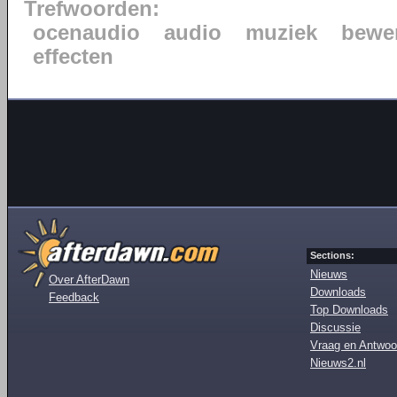
Trefwoorden:
ocenaudio
audio
muziek
bewe
effecten
Sections:
Nieuws
Over AfterDawn
Downloads
Feedback
Top Downloads
Discussie
Vraag en Antwoo
Nieuws2.nl