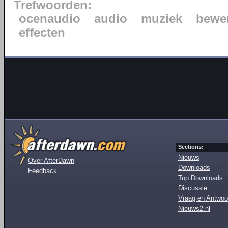
Trefwoorden:
ocenaudio
audio
muziek
bewe
effecten
Sections:
Nieuws
Over AfterDawn
Downloads
Feedback
Top Downloads
Discussie
Vraag en Antwoo
Nieuws2.nl