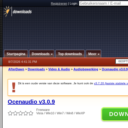
Registreren
|
Login:
Startpagina
Downloads
Top downloads
Meer
8/7/2026 4:41:31 PM
AfterDawn
>
Downloads
>
Video & Audio
>
Audiobewerking
>
Ocenaudio v3.0.9
Dit is een oude versie van deze software. Je kunt ook de
v3.7.20 (laatste stabiele v
Ocenaudio v3.0.9
Freeware
DOW
Vista / Win10 / Win7 / Win8 / WinXP