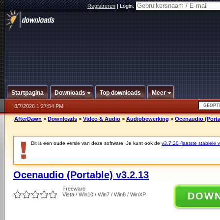
Registreren
|
Login:
Startpagina
Downloads
Top downloads
Meer
8/7/2026 1:27:54 PM
AfterDawn
>
Downloads
>
Video & Audio
>
Audiobewerking
>
Ocenaudio (Porta
Dit is een oude versie van deze software. Je kunt ook de
v3.7.20 (laatste stabiele v
Ocenaudio (Portable) v3.2.13
Freeware
DOW
Vista / Win10 / Win7 / Win8 / WinXP