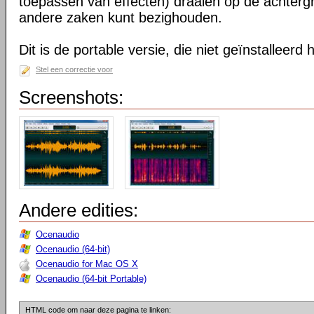
toepassen van effecten) draaien op de achtergr
andere zaken kunt bezighouden.
Dit is de portable versie, die niet geïnstalleerd
Stel een correctie voor
Screenshots:
Andere edities:
Ocenaudio
Ocenaudio (64-bit)
Ocenaudio for Mac OS X
Ocenaudio (64-bit Portable)
HTML code om naar deze pagina te linken: