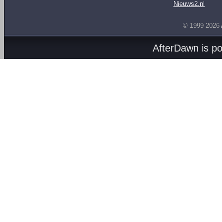
Nieuws2.nl
© 1999-2026
AfterDawn is p