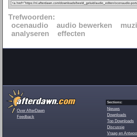
Trefwoorden:
ocenaudio
audio bewerken
muzi
analyseren
effecten
Sections:
Nieuws
Over AfterDawn
Downloads
Feedback
Top Downloads
Discussie
Vraag en Antwoo