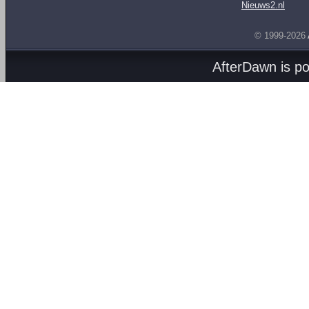
Nieuws2.nl
© 1999-2026
AfterDawn is p