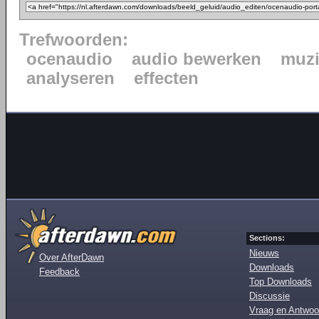
Trefwoorden:
ocenaudio
audio bewerken
muzi
analyseren
effecten
Sections:
Nieuws
Over AfterDawn
Downloads
Feedback
Top Downloads
Discussie
Vraag en Antwoo