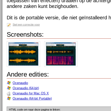
toepassen van effecten) draaien op de achtergr
andere zaken kunt bezighouden.
Dit is de portable versie, die niet geïnstalleerd
Stel een correctie voor
Screenshots:
Andere edities:
Ocenaudio
Ocenaudio (64-bit)
Ocenaudio for Mac OS X
Ocenaudio (64-bit Portable)
HTML code om naar deze pagina te linken: