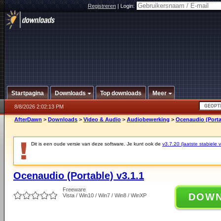
Registreren
|
Login:
Startpagina
Downloads
Top downloads
Meer
8/8/2026 2:02:13 PM
AfterDawn
>
Downloads
>
Video & Audio
>
Audiobewerking
>
Ocenaudio (Portab
Dit is een oude versie van deze software. Je kunt ook de
v3.7.20 (laatste stabiele v
Ocenaudio (Portable) v3.1.1
Freeware
DOW
Vista / Win10 / Win7 / Win8 / WinXP