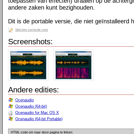
toepassen van effecten) draaien op de achtergr
andere zaken kunt bezighouden.
Dit is de portable versie, die niet geïnstalleerd
Stel een correctie voor
Screenshots:
Andere edities:
Ocenaudio
Ocenaudio (64-bit)
Ocenaudio for Mac OS X
Ocenaudio (64-bit Portable)
HTML code om naar deze pagina te linken: