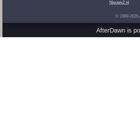
Nieuws2.nl
© 1999-2026
AfterDawn is p