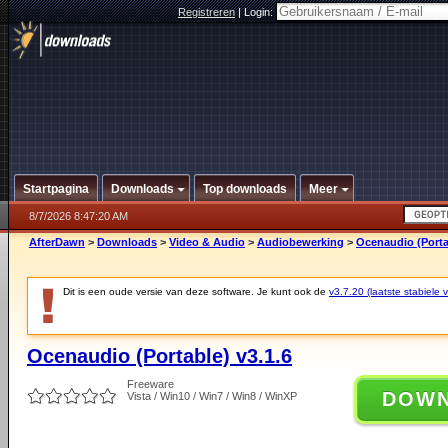
Registreren
|
Login:
Startpagina
Downloads
Top downloads
Meer
8/7/2026 8:47:20 AM
AfterDawn
>
Downloads
>
Video & Audio
>
Audiobewerking
>
Ocenaudio (Portab
Dit is een oude versie van deze software. Je kunt ook de
v3.7.20 (laatste stabiele v
Ocenaudio (Portable) v3.1.6
Freeware
DOW
Vista / Win10 / Win7 / Win8 / WinXP