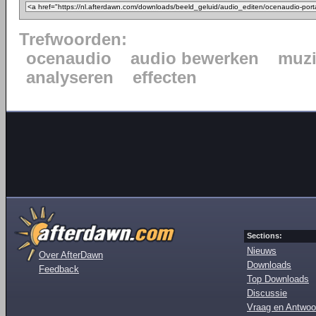
Trefwoorden:
ocenaudio
audio bewerken
muzi
analyseren
effecten
Sections:
Nieuws
Over AfterDawn
Downloads
Feedback
Top Downloads
Discussie
Vraag en Antwoo