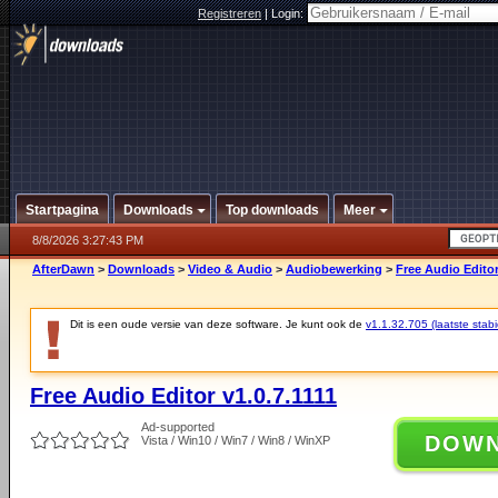
Registreren
|
Login:
Startpagina
Downloads
Top downloads
Meer
8/8/2026 3:27:43 PM
AfterDawn
>
Downloads
>
Video & Audio
>
Audiobewerking
>
Free Audio Editor
Dit is een oude versie van deze software. Je kunt ook de
v1.1.32.705 (laatste stabi
Free Audio Editor v1.0.7.1111
Ad-supported
DOW
Vista / Win10 / Win7 / Win8 / WinXP