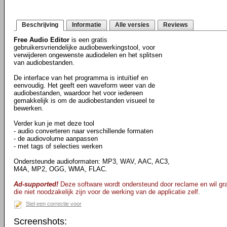
Beschrijving
Informatie
Alle versies
Reviews
Free Audio Editor
is een gratis
gebruikersvriendelijke audiobewerkingstool, voor
verwijderen ongewenste audiodelen en het splitsen
van audiobestanden.
De interface van het programma is intuïtief en
eenvoudig. Het geeft een waveform weer van de
audiobestanden, waardoor het voor iedereen
gemakkelijk is om de audiobestanden visueel te
bewerken.
Verder kun je met deze tool
- audio converteren naar verschillende formaten
- de audiovolume aanpassen
- met tags of selecties werken
Ondersteunde audioformaten: MP3, WAV, AAC, AC3,
M4A, MP2, OGG, WMA, FLAC.
Ad-supported!
Deze software wordt ondersteund door reclame en wil gra
die niet noodzakelijk zijn voor de werking van de applicatie zelf.
Stel een correctie voor
Screenshots: