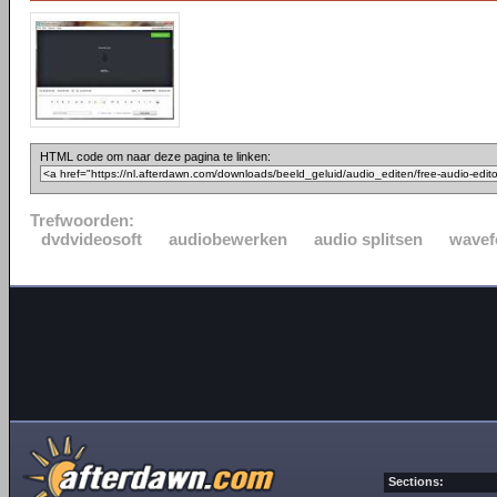
HTML code om naar deze pagina te linken:
Trefwoorden:
dvdvideosoft
audiobewerken
audio splitsen
wave
Sections: