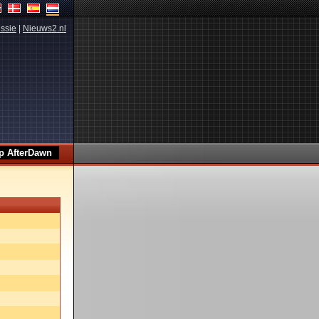
ssie
|
Nieuws2.nl