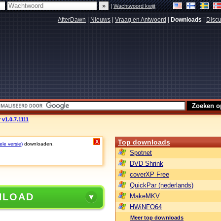
|
Wachtwoord kwijt
AfterDawn
|
Nieuws
|
Vraag en Antwoord
|
Downloads
|
Discu
 v1.0.7.1111
Top downloads
X
ele versie)
downloaden.
Spotnet
DVD Shrink
coverXP Free
QuickPar (nederlands)
NLOAD
MakeMKV
HWiNFO64
Meer top downloads