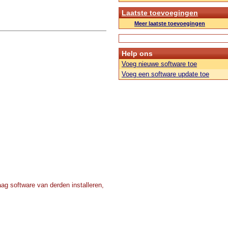
Laatste toevoegingen
Meer laatste toevoegingen
Help ons
Voeg nieuwe software toe
Voeg een software update toe
ag software van derden installeren,