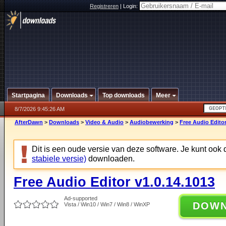
Registreren
|
Login:
Startpagina
Downloads
Top downloads
Meer
8/7/2026 9:45:26 AM
AfterDawn
>
Downloads
>
Video & Audio
>
Audiobewerking
>
Free Audio Editor
Dit is een oude versie van deze software. Je kunt ook
stabiele versie)
downloaden.
Free Audio Editor v1.0.14.1013
Ad-supported
DOW
Vista / Win10 / Win7 / Win8 / WinXP