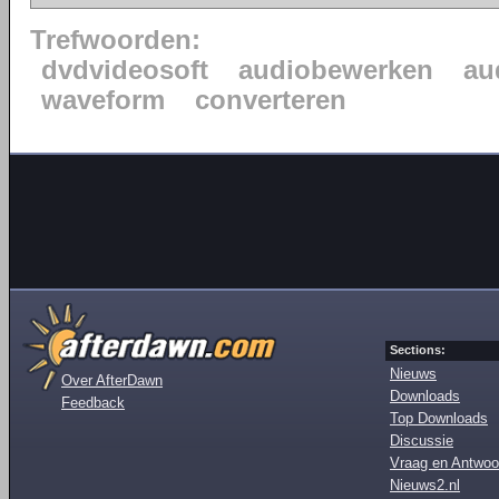
Trefwoorden:
dvdvideosoft
audiobewerken
au
waveform
converteren
Sections:
Nieuws
Over AfterDawn
Downloads
Feedback
Top Downloads
Discussie
Vraag en Antwoo
Nieuws2.nl