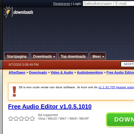
Registreren
|
Login:
Startpagina
Downloads
Top downloads
Meer
8/7/2026 5:08:49 PM
AfterDawn
>
Downloads
>
Video & Audio
>
Audiobewerking
>
Free Audio Editor
Dit is een oude versie van deze software. Je kunt ook de
v1.1.32.705 (laatste stabi
Free Audio Editor v1.0.5.1010
Ad-supported
DOW
Vista / Win10 / Win7 / Win8 / WinXP