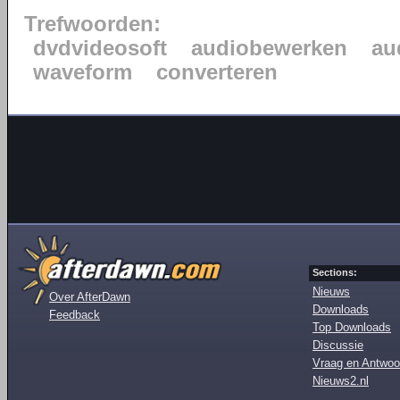
Trefwoorden:
dvdvideosoft
audiobewerken
au
waveform
converteren
Sections:
Nieuws
Over AfterDawn
Downloads
Feedback
Top Downloads
Discussie
Vraag en Antwoo
Nieuws2.nl