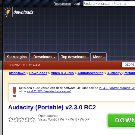
Registreren
|
Login:
Startpagina
Downloads
Top downloads
Meer
8/7/2026 11:01:14 AM
AfterDawn
>
Downloads
>
Video & Audio
>
Audiobewerking
>
Audacity (Portabl
Dit is een oude versie van deze software. Je kunt ook de
v2.4.1 (laatste stabiele ve
of de
v2.4.2 RC1 (laatste beta versie)
.
Audacity (Portable) v2.3.0 RC2
Open source
DOW
Vista / Win10 / Win7 / Win8 / WinXP