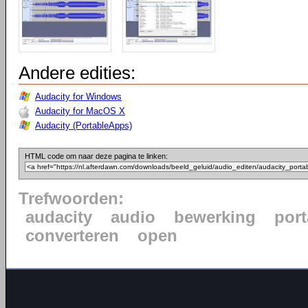
Andere edities:
Audacity for Windows
Audacity for MacOS X
Audacity (PortableApps)
HTML code om naar deze pagina te linken:
Trefwoorden:
audacity
audio
bewerking
port
converteren
open