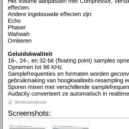
Het volume aanpassen met Compressor, Verste
effecten.
Andere ingebouwde effecten zijn:
Echo
Phaser
Wahwah
Omkeren
Geluidskwaliteit
16-, 24-, en 32-bit (floating point) samples o
Opnemen tot 96 KHz.
Samplefrequenties en formaten worden geconv
gebruikmaking van hoogkwaliteits-resampling en
Sporen mixen met verschillende samplefrequent
Audacity converteert ze automatisch in realtime
Stel een correctie voor
Screenshots: