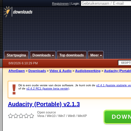
Registreren
|
Login:
Startpagina
Downloads
Top downloads
Meer
8/8/2026 6:10:29 PM
AfterDawn
>
Downloads
>
Video & Audio
>
Audiobewerking
>
Audacity (Portabl
Dit is een oude versie van deze software. Je kunt ook de
v2.4.1 (laatste stabiele ve
of de
v2.4.2 RC1 (laatste beta versie)
.
Audacity (Portable) v2.1.3
Open source
DOW
Vista / Win10 / Win7 / Win8 / WinXP