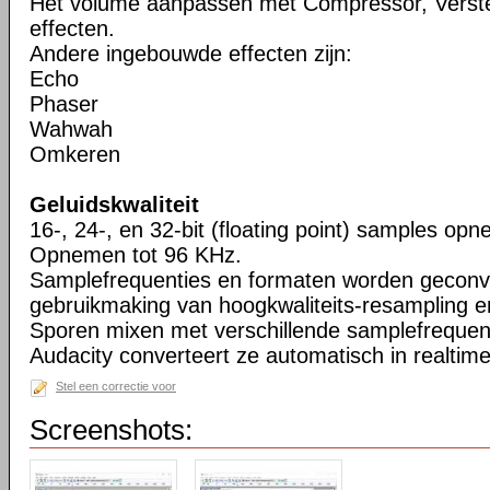
Het volume aanpassen met Compressor, Verste
effecten.
Andere ingebouwde effecten zijn:
Echo
Phaser
Wahwah
Omkeren
Geluidskwaliteit
16-, 24-, en 32-bit (floating point) samples o
Opnemen tot 96 KHz.
Samplefrequenties en formaten worden geconv
gebruikmaking van hoogkwaliteits-resampling en
Sporen mixen met verschillende samplefrequent
Audacity converteert ze automatisch in realtime
Stel een correctie voor
Screenshots: