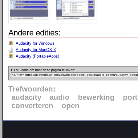
Andere edities:
Audacity for Windows
Audacity for MacOS X
Audacity (PortableApps)
HTML code om naar deze pagina te linken:
Trefwoorden:
audacity
audio
bewerking
port
converteren
open