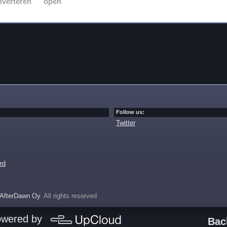
nverteren
open
Follow us:
Twitter
rd
AfterDawn Oy
. All rights reserved
owered by
Bac