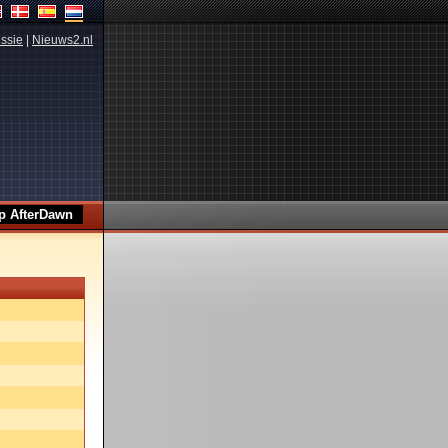
ssie
|
Nieuws2.nl