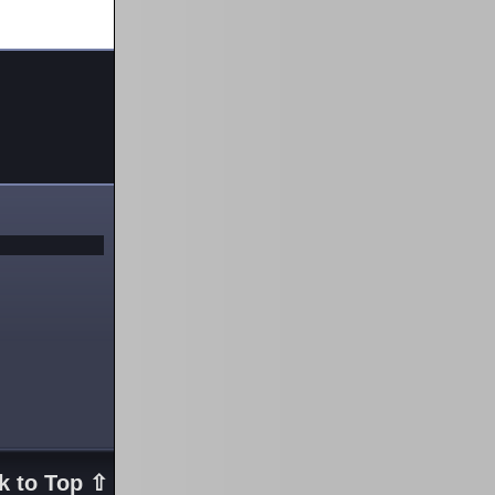
k to Top ⇧