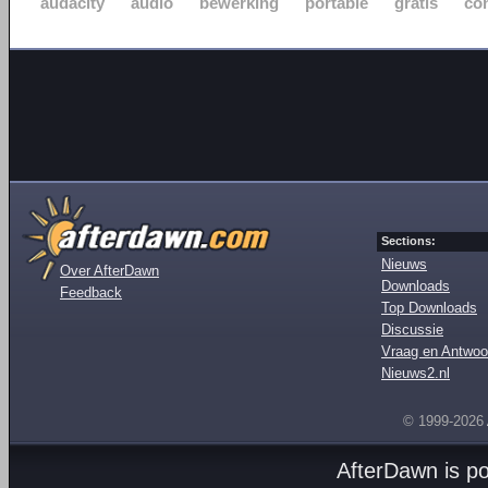
audacity
audio
bewerking
portable
gratis
co
Sections:
Nieuws
Over AfterDawn
Downloads
Feedback
Top Downloads
Discussie
Vraag en Antwoo
Nieuws2.nl
© 1999-2026
AfterDawn is p