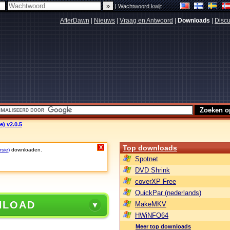
|
Wachtwoord kwijt
AfterDawn
|
Nieuws
|
Vraag en Antwoord
|
Downloads
|
Discu
e) v2.0.5
Top downloads
X
rsie)
downloaden.
Spotnet
DVD Shrink
coverXP Free
QuickPar (nederlands)
NLOAD
MakeMKV
HWiNFO64
Meer top downloads