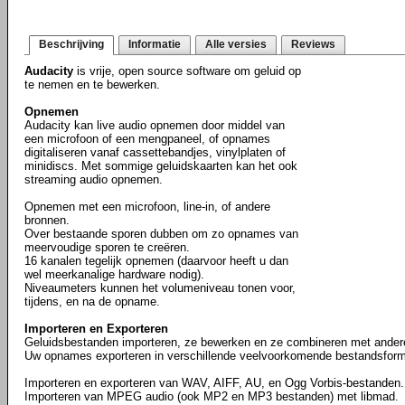
Beschrijving
Informatie
Alle versies
Reviews
Audacity
is vrije, open source software om geluid op
te nemen en te bewerken.
Opnemen
Audacity kan live audio opnemen door middel van
een microfoon of een mengpaneel, of opnames
digitaliseren vanaf cassettebandjes, vinylplaten of
minidiscs. Met sommige geluidskaarten kan het ook
streaming audio opnemen.
Opnemen met een microfoon, line-in, of andere
bronnen.
Over bestaande sporen dubben om zo opnames van
meervoudige sporen te creëren.
16 kanalen tegelijk opnemen (daarvoor heeft u dan
wel meerkanalige hardware nodig).
Niveaumeters kunnen het volumeniveau tonen voor,
tijdens, en na de opname.
Importeren en Exporteren
Geluidsbestanden importeren, ze bewerken en ze combineren met ande
Uw opnames exporteren in verschillende veelvoorkomende bestandsform
Importeren en exporteren van WAV, AIFF, AU, en Ogg Vorbis-bestanden.
Importeren van MPEG audio (ook MP2 en MP3 bestanden) met libmad.