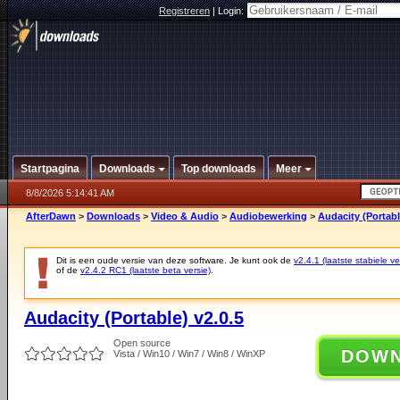
Registreren
|
Login:
Startpagina
Downloads
Top downloads
Meer
8/8/2026 5:14:41 AM
AfterDawn
>
Downloads
>
Video & Audio
>
Audiobewerking
>
Audacity (Portabl
Dit is een oude versie van deze software. Je kunt ook de
v2.4.1 (laatste stabiele ve
of de
v2.4.2 RC1 (laatste beta versie)
.
Audacity (Portable) v2.0.5
Open source
DOW
Vista / Win10 / Win7 / Win8 / WinXP