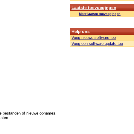
Laatste toevoegingen
Meer laatste toevoegingen
Help ons
Voeg nieuwe software toe
Voeg een software update toe
re bestanden of nieuwe opnames.
aten.