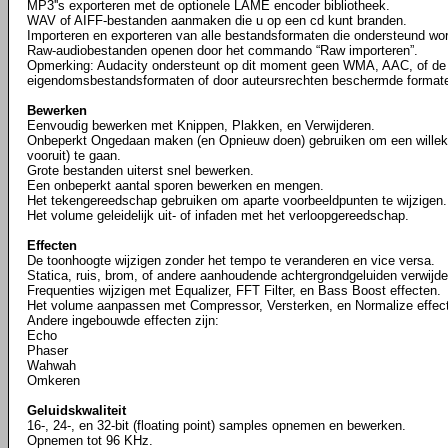
MP3''s exporteren met de optionele LAME encoder bibliotheek.
WAV of AIFF-bestanden aanmaken die u op een cd kunt branden.
Importeren en exporteren van alle bestandsformaten die ondersteund word
Raw-audiobestanden openen door het commando “Raw importeren”.
Opmerking: Audacity ondersteunt op dit moment geen WMA, AAC, of de
eigendomsbestandsformaten of door auteursrechten beschermde format
Bewerken
Eenvoudig bewerken met Knippen, Plakken, en Verwijderen.
Onbeperkt Ongedaan maken (en Opnieuw doen) gebruiken om een willekeu
vooruit) te gaan.
Grote bestanden uiterst snel bewerken.
Een onbeperkt aantal sporen bewerken en mengen.
Het tekengereedschap gebruiken om aparte voorbeeldpunten te wijzigen.
Het volume geleidelijk uit- of infaden met het verloopgereedschap.
Effecten
De toonhoogte wijzigen zonder het tempo te veranderen en vice versa.
Statica, ruis, brom, of andere aanhoudende achtergrondgeluiden verwijde
Frequenties wijzigen met Equalizer, FFT Filter, en Bass Boost effecten.
Het volume aanpassen met Compressor, Versterken, en Normalize effec
Andere ingebouwde effecten zijn:
Echo
Phaser
Wahwah
Omkeren
Geluidskwaliteit
16-, 24-, en 32-bit (floating point) samples opnemen en bewerken.
Opnemen tot 96 KHz.