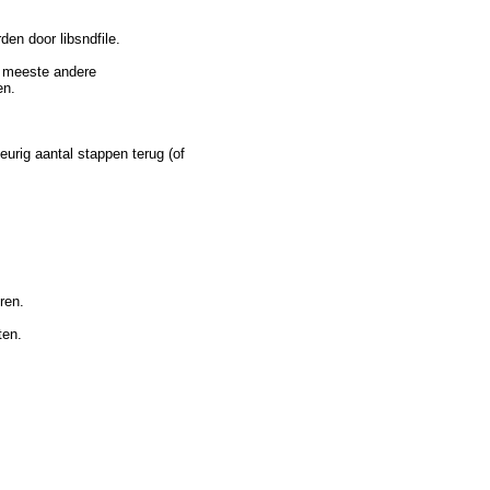
en door libsndfile.
 meeste andere
en.
rig aantal stappen terug (of
ren.
ten.