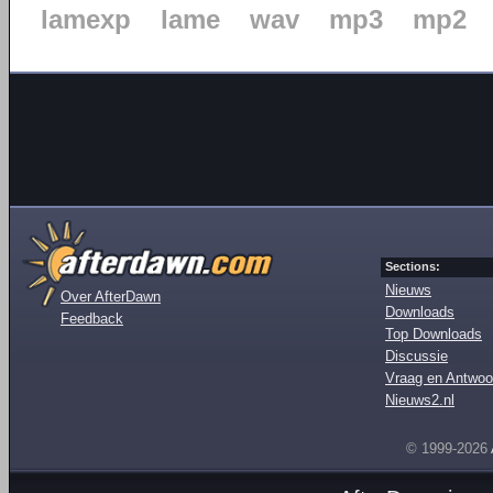
lamexp
lame
wav
mp3
mp2
Sections:
Nieuws
Over AfterDawn
Downloads
Feedback
Top Downloads
Discussie
Vraag en Antwoo
Nieuws2.nl
© 1999-2026