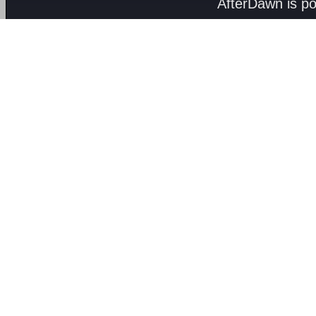
AfterDawn is p