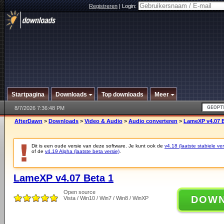
Registreren
|
Login:
Startpagina
Downloads
Top downloads
Meer
8/7/2026 7:36:48 PM
AfterDawn
>
Downloads
>
Video & Audio
>
Audio converteren
>
LameXP v4.07 B
Dit is een oude versie van deze software. Je kunt ook de
v4.18 (laatste stabiele ver
of de
v4.19 Alpha (laatste beta versie)
.
LameXP v4.07 Beta 1
Open source
DOW
Vista / Win10 / Win7 / Win8 / WinXP