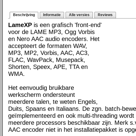
Beschrijving
Informatie
Alle versies
Reviews
LameXP
is een grafisch 'front-end'
voor de LAME MP3, Ogg Vorbis
en Nero AAC audio encoders. Het
accepteert de formaten WAV,
MP3, MP2, Vorbis, AAC, AC3,
FLAC, WavPack, Musepack,
Shorten, Speex, APE, TTA en
WMA.
Het eenvoudig bruikbare
werkscherm ondersteunt
meerdere talen, te weten Engels,
Duits, Spaans en Italiaans. De zgn. batch-bewe
geïmplementeerd en ook multi-threading wordt g
meerdere processors beschikbaar zijn. Merk s.
AAC encoder niet in het installatiepakket is o