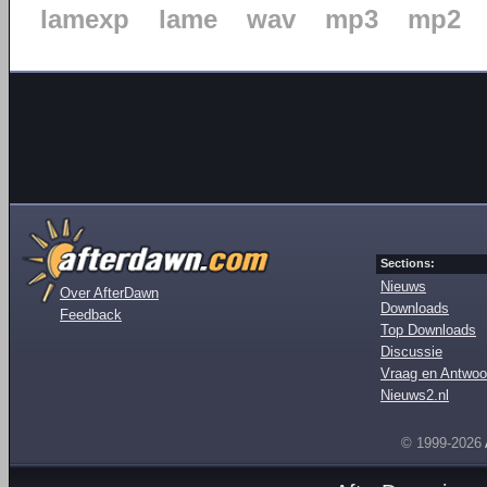
lamexp
lame
wav
mp3
mp2
Sections:
Nieuws
Over AfterDawn
Downloads
Feedback
Top Downloads
Discussie
Vraag en Antwoo
Nieuws2.nl
© 1999-2026