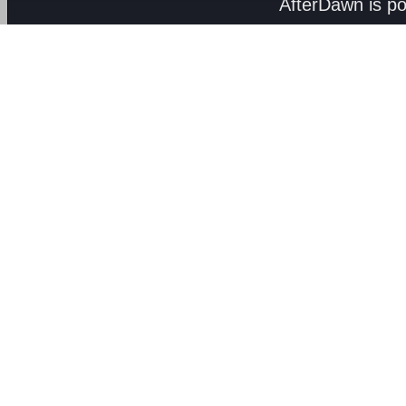
AfterDawn is p