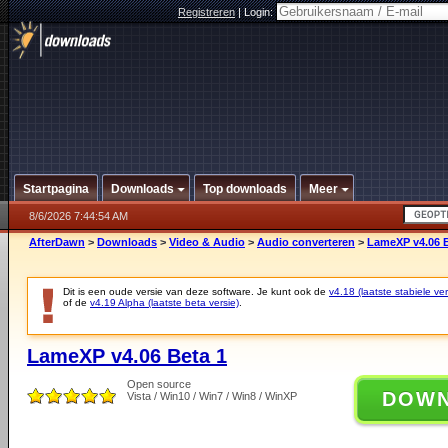
Registreren
|
Login:
Startpagina
Downloads
Top downloads
Meer
8/6/2026 7:44:54 AM
AfterDawn
>
Downloads
>
Video & Audio
>
Audio converteren
>
LameXP v4.06 B
Dit is een oude versie van deze software. Je kunt ook de
v4.18 (laatste stabiele ver
of de
v4.19 Alpha (laatste beta versie)
.
LameXP v4.06 Beta 1
Open source
DOW
Vista / Win10 / Win7 / Win8 / WinXP