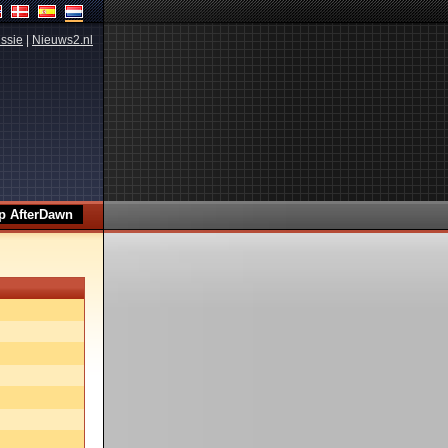
ssie
|
Nieuws2.nl