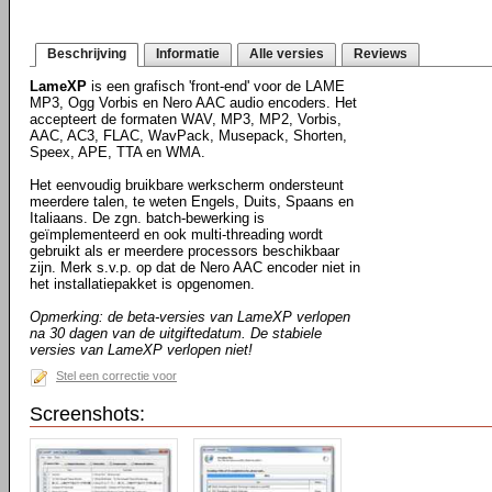
Beschrijving
Informatie
Alle versies
Reviews
LameXP
is een grafisch 'front-end' voor de LAME
MP3, Ogg Vorbis en Nero AAC audio encoders. Het
accepteert de formaten WAV, MP3, MP2, Vorbis,
AAC, AC3, FLAC, WavPack, Musepack, Shorten,
Speex, APE, TTA en WMA.
Het eenvoudig bruikbare werkscherm ondersteunt
meerdere talen, te weten Engels, Duits, Spaans en
Italiaans. De zgn. batch-bewerking is
geïmplementeerd en ook multi-threading wordt
gebruikt als er meerdere processors beschikbaar
zijn. Merk s.v.p. op dat de Nero AAC encoder niet in
het installatiepakket is opgenomen.
Opmerking: de beta-versies van LameXP verlopen
na 30 dagen van de uitgiftedatum. De stabiele
versies van LameXP verlopen niet!
Stel een correctie voor
Screenshots: