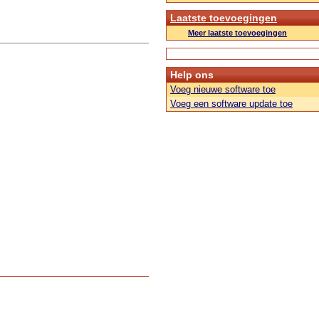
Laatste toevoegingen
Meer laatste toevoegingen
Help ons
Voeg nieuwe software toe
Voeg een software update toe