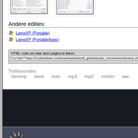
Andere edities:
LameXP (Portable)
LameXP (PortableApps)
HTML code om naar deze pagina te linken:
Trefwoorden:
lamexp
lame
wav
mp3
mp2
vorbis
aac