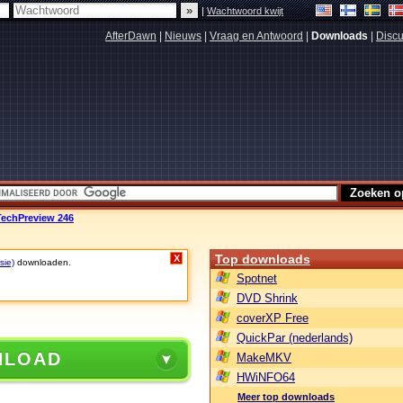
|
Wachtwoord kwijt
AfterDawn
|
Nieuws
|
Vraag en Antwoord
|
Downloads
|
Discu
TechPreview 246
Top downloads
X
sie)
downloaden.
Spotnet
DVD Shrink
coverXP Free
QuickPar (nederlands)
NLOAD
MakeMKV
HWiNFO64
Meer top downloads