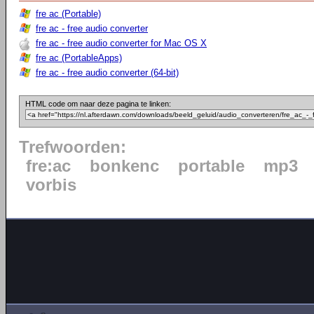
fre ac (Portable)
fre ac - free audio converter
fre ac - free audio converter for Mac OS X
fre ac (PortableApps)
fre ac - free audio converter (64-bit)
HTML code om naar deze pagina te linken:
Trefwoorden:
fre:ac
bonkenc
portable
mp3
vorbis