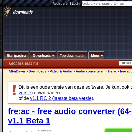
Registreren
|
Login:
Startpagina
Downloads
Top downloads
Meer
8/6/2026 8:16:37 PM
AfterDawn
>
Downloads
>
Video & Audio
>
Audio converteren
>
fre:ac - free au
Dit is een oude versie van deze software. Je kunt ook
versie)
downloaden.
of de
v1.1 RC 2 (laatste beta versie)
.
fre:ac - free audio converter (64-
v1.1 Beta 1
Freeware