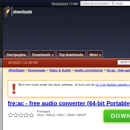
Registreren
|
Login:
Startpagina
Downloads
Top downloads
Meer
8/7/2026 7:21:58 PM
AfterDawn
>
Downloads
>
Video & Audio
>
Audio converteren
>
fre:ac - free au
Dit is een oude versie van deze software. Je kunt ook de
v1.1.2b (laatste stabiele v
fre:ac - free audio converter (64-bit Portable
Freeware
DOW
Vista / Win10 / Win7 / Win8 / WinXP