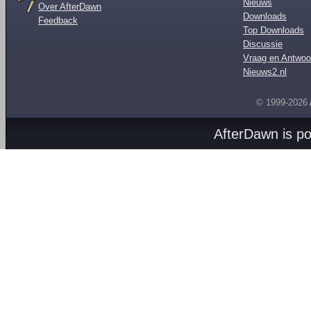
Nieuws
Over AfterDawn
Downloads
Feedback
Top Downloads
Discussie
Vraag en Antwoo
Nieuws2.nl
© 1999-2026
AfterDawn is p