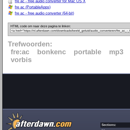
fre ac - free audio converter for Mac OS X
fre ac (PortableApps)
fre ac - free audio converter (64-bit)
HTML code om naar deze pagina te linken:
Trefwoorden:
fre:ac
bonkenc
portable
mp3
vorbis
Sections: