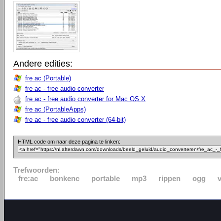
Andere edities:
fre ac (Portable)
fre ac - free audio converter
fre ac - free audio converter for Mac OS X
fre ac (PortableApps)
fre ac - free audio converter (64-bit)
HTML code om naar deze pagina te linken:
Trefwoorden:
fre:ac
bonkenc
portable
mp3
rippen
ogg