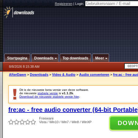
Registreren
|
Login:
Startpagina
Downloads
Top downloads
Meer
8/8/2026 8:15:38 AM
AfterDawn
>
Downloads
>
Video & Audio
>
Audio converteren
>
fre:ac - free au
Dit is de nieuwste beta versie van deze software.
de nieuwste
stabiele versie
is
v1.1.2b
.
Download de nieuwste stabiele versie hier
.
fre:ac - free audio converter (64-bit Portabl
Freeware
DOW
Vista / Win10 / Win7 / Win8 / WinXP