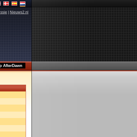
ssie
|
Nieuws2.nl