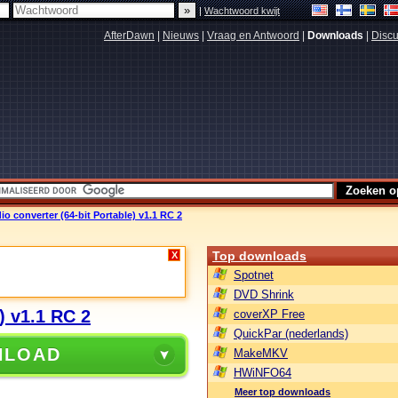
|
Wachtwoord kwijt
AfterDawn
|
Nieuws
|
Vraag en Antwoord
|
Downloads
|
Discu
dio converter (64-bit Portable) v1.1 RC 2
Top downloads
X
Spotnet
DVD Shrink
e) v1.1 RC 2
coverXP Free
QuickPar (nederlands)
NLOAD
MakeMKV
HWiNFO64
Meer top downloads