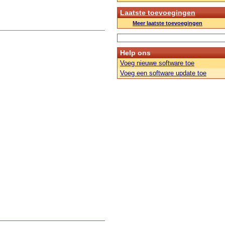
Laatste toevoegingen
Meer laatste toevoegingen
Help ons
Voeg nieuwe software toe
Voeg een software update toe