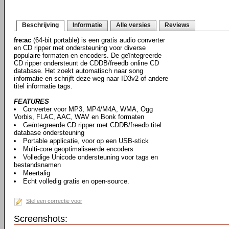
Beschrijving
Informatie
Alle versies
Reviews
fre:ac
(64-bit portable) is een gratis audio converter
en CD ripper met ondersteuning voor diverse
populaire formaten en encoders. De geïntegreerde
CD ripper ondersteunt de CDDB/freedb online CD
database. Het zoekt automatisch naar song
informatie en schrijft deze weg naar ID3v2 of andere
titel informatie tags.
FEATURES
Converter voor MP3, MP4/M4A, WMA, Ogg
Vorbis, FLAC, AAC, WAV en Bonk formaten
Geïntegreerde CD ripper met CDDB/freedb titel
database ondersteuning
Portable applicatie, voor op een USB-stick
Multi-core geoptimaliseerde encoders
Volledige Unicode ondersteuning voor tags en
bestandsnamen
Meertalig
Echt volledig gratis en open-source.
Stel een correctie voor
Screenshots: