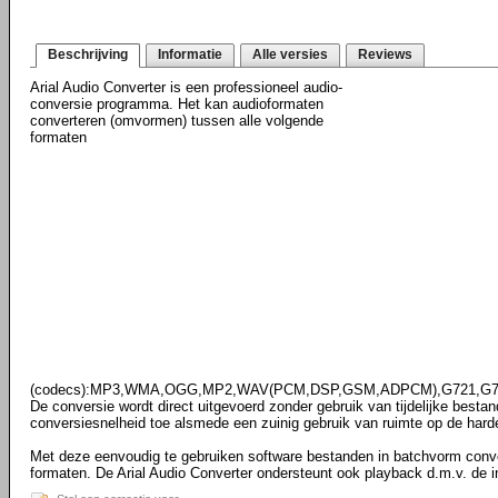
Beschrijving
Informatie
Alle versies
Reviews
Arial Audio Converter is een professioneel audio-
conversie programma. Het kan audioformaten
converteren (omvormen) tussen alle volgende
formaten
(codecs):MP3,WMA,OGG,MP2,WAV(PCM,DSP,GSM,ADPCM),G721,G7
De conversie wordt direct uitgevoerd zonder gebruik van tijdelijke bestan
conversiesnelheid toe alsmede een zuinig gebruik van ruimte op de harde
Met deze eenvoudig te gebruiken software bestanden in batchvorm conve
formaten. De Arial Audio Converter ondersteunt ook playback d.m.v. de 