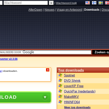
|
Wachtwoord kwijt
AfterDawn
|
Nieuws
|
Vraag en Antwoord
|
Downloads
|
Discu
verter v2.3.56
Top downloads
X
ie)
downloaden.
Spotnet
DVD Shrink
coverXP Free
QuickPar (nederlands)
NLOAD
MakeMKV
HWiNFO64
Meer top downloads