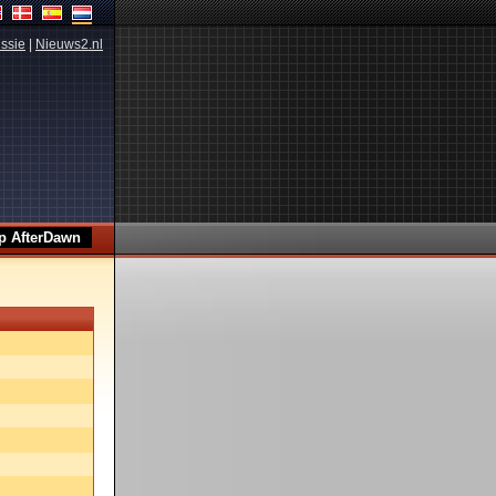
ssie
|
Nieuws2.nl