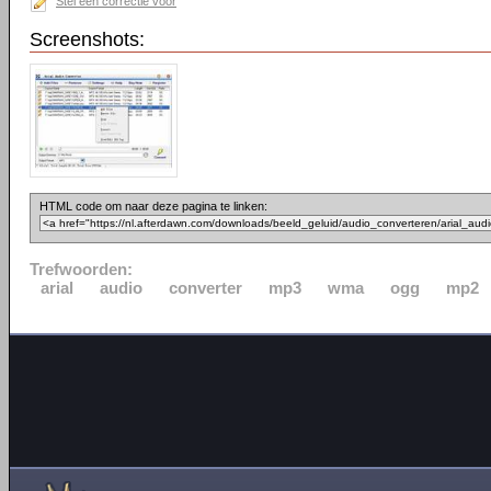
Stel een correctie voor
Screenshots:
HTML code om naar deze pagina te linken:
Trefwoorden:
arial
audio
converter
mp3
wma
ogg
mp2