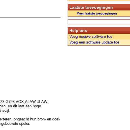
Laatste toevoegingen
Meer laatste toevoegingen
Help ons
Voeg nieuwe software toe
Voeg een software update toe
23,G726,VOX,ALAW,ULAW.
den, en dit laat een hoge
 scijf.
rteren, ongeacht hun bron- en doel-
ingebouwde speler.