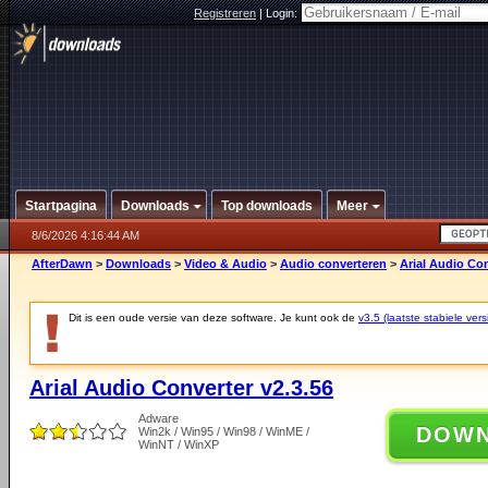
Registreren
|
Login:
Startpagina
Downloads
Top downloads
Meer
8/6/2026 4:16:44 AM
AfterDawn
>
Downloads
>
Video & Audio
>
Audio converteren
>
Arial Audio Con
Dit is een oude versie van deze software. Je kunt ook de
v3.5 (laatste stabiele vers
Arial Audio Converter v2.3.56
Adware
DOW
Win2k / Win95 / Win98 / WinME /
WinNT / WinXP