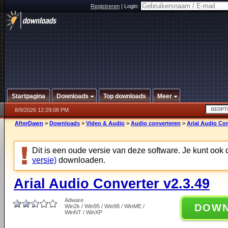
Registreren
|
Login:
Startpagina
Downloads
Top downloads
Meer
8/9/2026 12:29:08 PM
AfterDawn
>
Downloads
>
Video & Audio
>
Audio converteren
>
Arial Audio Con
Dit is een oude versie van deze software. Je kunt ook
versie)
downloaden.
Arial Audio Converter v2.3.49
Adware
DOW
Win2k / Win95 / Win98 / WinME /
WinNT / WinXP