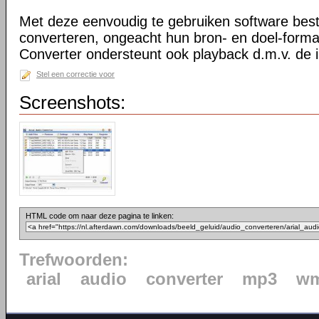
Met deze eenvoudig te gebruiken software bes
converteren, ongeacht hun bron- en doel-forma
Converter ondersteunt ook playback d.m.v. de 
Stel een correctie voor
Screenshots:
HTML code om naar deze pagina te linken:
Trefwoorden:
arial
audio
converter
mp3
w