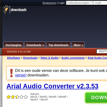
Registreren
|
Login:
Startpagina
Downloads
Top downloads
Meer
8/8/2026 3:41:15 AM
AfterDawn
>
Downloads
>
Video & Audio
>
Audio converteren
>
Arial Audio Con
Dit is een oude versie van deze software. Je kunt ook
versie)
downloaden.
Arial Audio Converter v2.3.53
Adware
DOW
Win2k / Win95 / Win98 / WinME /
WinNT / WinXP