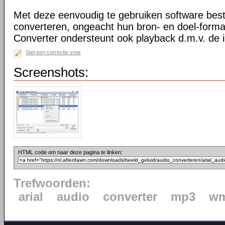
Met deze eenvoudig te gebruiken software bes
converteren, ongeacht hun bron- en doel-forma
Converter ondersteunt ook playback d.m.v. de 
Stel een correctie voor
Screenshots:
HTML code om naar deze pagina te linken:
Trefwoorden:
arial
audio
converter
mp3
w