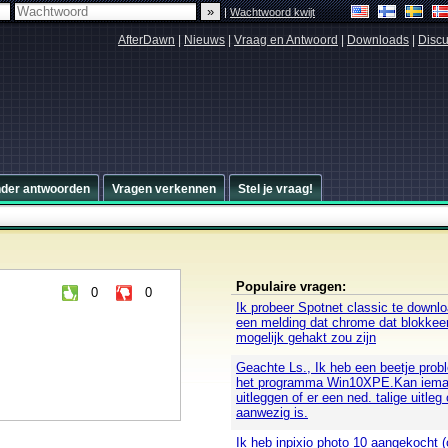
|
Wachtwoord kwijt
AfterDawn
|
Nieuws
|
Vraag en Antwoord
|
Downloads
|
Discu
nder antwoorden
Vragen verkennen
Stel je vraag!
Populaire vragen:
0
0
Ik probeer Spotnet classic te downloa
een melding dat chrome dat blokkee
mogelijk gehakt zou zijn
Geachte Ls., Ik heb een beetje pro
het programma Win10XPE.Kan iema
uitleggen of er een ned. talige uitleg 
aanwezig is.
Ik heb inpixio photo 10 aangekocht (