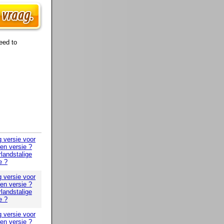
eed to
g versie voor
 en versie ?
landstalige
e ?
g versie voor
 en versie ?
landstalige
e ?
g versie voor
 en versie ?