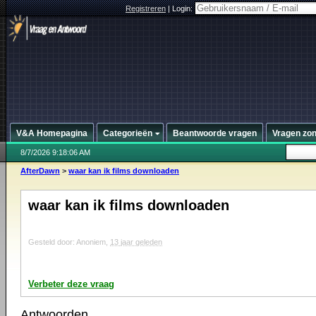
Registreren
|
Login:
V&A Homepagina
Categorieën
Beantwoorde vragen
Vragen zo
8/7/2026 9:18:06 AM
AfterDawn
>
waar kan ik films downloaden
waar kan ik films downloaden
Gesteld door: Anoniem,
13 jaar geleden
Verbeter deze vraag
Antwoorden