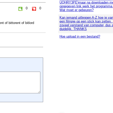
UQHRY3PE)maar na downloaden me
opgegeven link werk het programma n
0
0
Wat moet er gebeuren?
Kan iemand uitleggen A-Z hoe je va
een filmpje op een stick kan zetten.
t of bittorent of
bitlord
zoveel verstand van computer, dus 
duidelijk. THANKS
Hoe upload in een bestand?