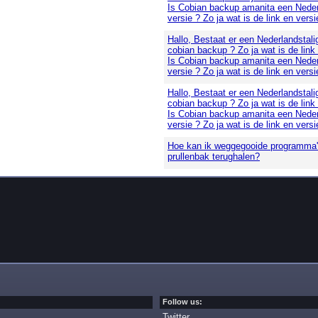
Is Cobian backup amanita een Neder
versie ? Zo ja wat is de link en versi
Hallo, Bestaat er een Nederlandstali
cobian backup ? Zo ja wat is de link
Is Cobian backup amanita een Neder
versie ? Zo ja wat is de link en versi
Hallo, Bestaat er een Nederlandstali
cobian backup ? Zo ja wat is de link
Is Cobian backup amanita een Neder
versie ? Zo ja wat is de link en versi
Hoe kan ik weggegooide programma's
prullenbak terughalen?
Follow us:
Twitter