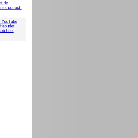
t de
iet correct.
n YouTube
 Heb niet
aub heel