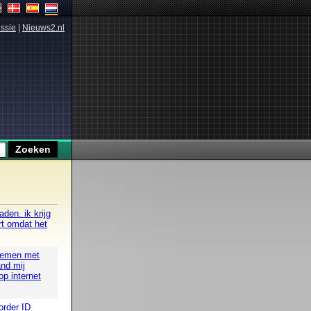
ssie
|
Nieuws2.nl
den. ik krijg
rt omdat het
blemen met
nd mij
op internet
order ID