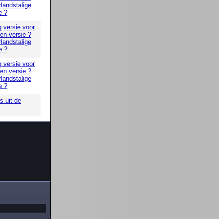
landstalige
e ?
g versie voor
 en versie ?
landstalige
e ?
g versie voor
 en versie ?
landstalige
e ?
 uit de