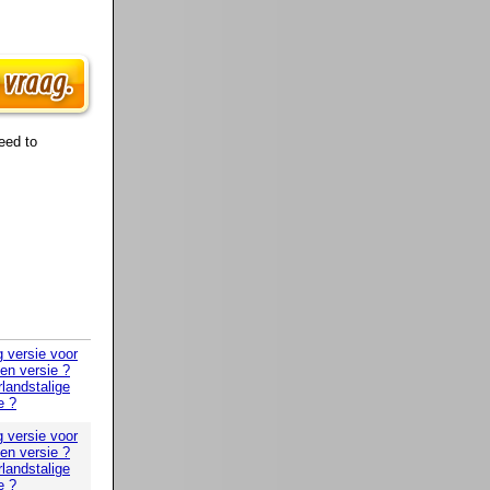
eed to
g versie voor
 en versie ?
landstalige
e ?
g versie voor
 en versie ?
landstalige
e ?