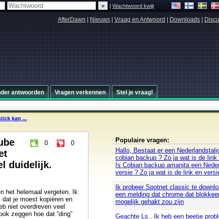
|
Wachtwoord kwijt
AfterDawn
|
Nieuws
|
Vraag en Antwoord
|
Downloads
|
Discu
nder antwoorden
Vragen verkennen
Stel je vraag!
ick kan ...
Populaire vragen:
ube
0
0
Hallo, Bestaat er een Nederlandstali
et
cobian backup ? Zo ja wat is de link
 duidelijk.
Is Cobian backup amanita een Neder
versie ? Zo ja wat is de link en versi
Ik probeer Spotnet classic te downloa
en het helemaal vergeten. Ik
een melding dat chrome dat blokkee
k dat je moest kopiëren en
mogelijk gehakt zou zijn
eb niet overdreven veel
 ook zeggen hoe dat “ding”
Geachte Ls., Ik heb een beetje pro