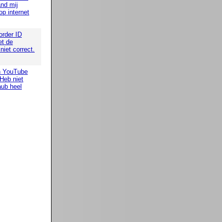
nd mij
op internet
order ID
t de
iet correct.
n YouTube
 Heb niet
aub heel