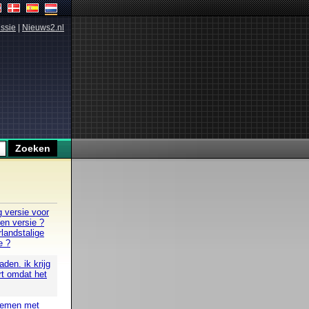
ssie
|
Nieuws2.nl
g versie voor
 en versie ?
landstalige
e ?
den. ik krijg
rt omdat het
blemen met