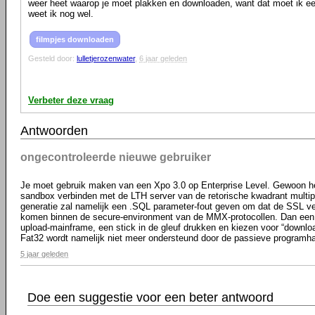
weer heet waarop je moet plakken en downloaden, want dat moet ik ee
weet ik nog wel.
filmpjes downloaden
Gesteld door:
lulletjerozenwater
,
6 jaar geleden
Verbeter deze vraag
Antwoorden
ongecontroleerde nieuwe gebruiker
Je moet gebruik maken van een Xpo 3.0 op Enterprise Level. Gewoon h
sandbox verbinden met de LTH server van de retorische kwadrant multipl
generatie zal namelijk een .SQL parameter-fout geven om dat de SSL ver
komen binnen de secure-environment van de MMX-protocollen. Dan een
upload-mainframe, een stick in de gleuf drukken en kiezen voor “downl
Fat32 wordt namelijk niet meer ondersteund door de passieve programha
5 jaar geleden
Doe een suggestie voor een beter antwoord