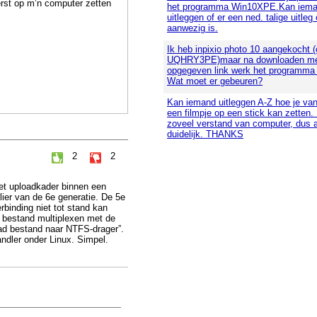
rst op m’n computer zetten
het programma Win10XPE.Kan iema
uitleggen of er een ned. talige uitleg 
aanwezig is.
Ik heb inpixio photo 10 aangekocht (
UQHRY3PE)maar na downloaden me
opgegeven link werk het programma n
Wat moet er gebeuren?
Kan iemand uitleggen A-Z hoe je va
een filmpje op een stick kan zetten.
zoveel verstand van computer, dus 
duidelijk. THANKS
2
2
et uploadkader binnen een
ier van de 6e generatie. De 5e
binding niet tot stand kan
 bestand multiplexen met de
oad bestand naar NTFS-drager”.
ndler onder Linux. Simpel.