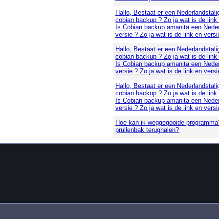
Hallo, Bestaat er een Nederlandstali
cobian backup ? Zo ja wat is de link
Is Cobian backup amanita een Neder
versie ? Zo ja wat is de link en versi
Hallo, Bestaat er een Nederlandstali
cobian backup ? Zo ja wat is de link
Is Cobian backup amanita een Neder
versie ? Zo ja wat is de link en versi
Hallo, Bestaat er een Nederlandstali
cobian backup ? Zo ja wat is de link
Is Cobian backup amanita een Neder
versie ? Zo ja wat is de link en versi
Hoe kan ik weggegooide programma's
prullenbak terughalen?