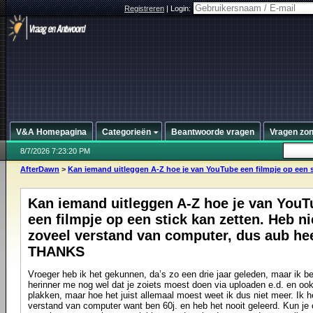
Registreren
|
Login:
V&A Homepagina
Categorieën
Beantwoorde vragen
Vragen zo
8/7/2026 7:23:20 PM
AfterDawn
>
Kan iemand uitleggen A-Z hoe je van YouTube een filmpje op een st
Kan iemand uitleggen A-Z hoe je van YouT
een filmpje op een stick kan zetten. Heb ni
zoveel verstand van computer, dus aub heel
THANKS
Vroeger heb ik het gekunnen, da’s zo een drie jaar geleden, maar ik b
herinner me nog wel dat je zoiets moest doen via uploaden e.d. en oo
plakken, maar hoe het juist allemaal moest weet ik dus niet meer. Ik h
verstand van computer want ben 60j. en heb het nooit geleerd. Kun je