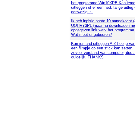
het programma Win10XPE.Kan iema
uitleggen of er een ned. talige uitleg 
aanwezig is.
Ik heb inpixio photo 10 aangekocht (
UQHRY3PE)maar na downloaden me
opgegeven link werk het programma n
Wat moet er gebeuren?
Kan iemand uitleggen A-Z hoe je va
een filmpje op een stick kan zetten.
zoveel verstand van computer, dus 
duidelijk. THANKS