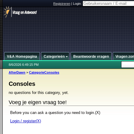
Registreren
|
Login:
V&A Homepagina
Categorieën
Beantwoorde vragen
Vragen zo
8/6/2026 6:49:15 PM
AfterDawn
>
CategorieConsoles
Consoles
no questions for this category, yet.
Voeg je eigen vraag toe!
Before you can ask a question you need to login.(X)
Login / register(X)