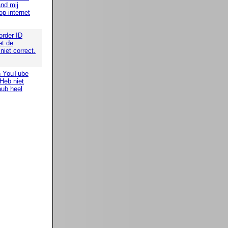
nd mij
op internet
order ID
t de
iet correct.
n YouTube
 Heb niet
aub heel