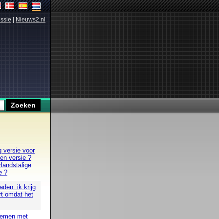
ssie
|
Nieuws2.nl
g versie voor
 en versie ?
landstalige
e ?
den. ik krijg
rt omdat het
blemen met