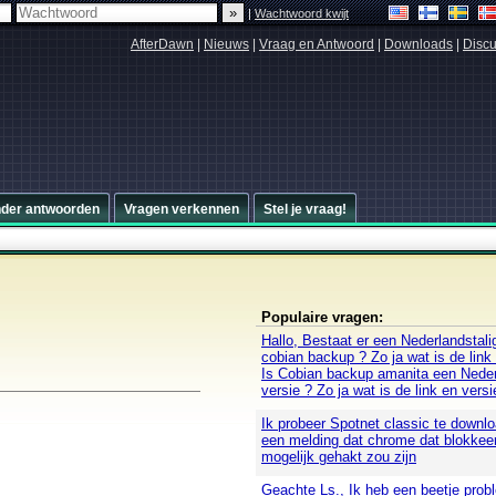
|
Wachtwoord kwijt
AfterDawn
|
Nieuws
|
Vraag en Antwoord
|
Downloads
|
Discu
nder antwoorden
Vragen verkennen
Stel je vraag!
Populaire vragen:
Hallo, Bestaat er een Nederlandstali
cobian backup ? Zo ja wat is de link
Is Cobian backup amanita een Neder
versie ? Zo ja wat is de link en versi
Ik probeer Spotnet classic te downloa
een melding dat chrome dat blokkee
mogelijk gehakt zou zijn
Geachte Ls., Ik heb een beetje pro