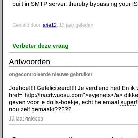
built in SMTP server, thereby bypassing your IS
Gesteld door:
arie12
,
13 jaar geleden
Verbeter deze vraag
Antwoorden
ongecontroleerde nieuwe gebruiker
Joehoe!!!! Gefeliciteerd!!!! Je verdiend het! En ik
href="http://fracrtwuosu.com">evjenets</a> dik
geven voor je dolls-boekje, echt helemaal
super
nou zelf gemaakt?????
13 jaar geleden