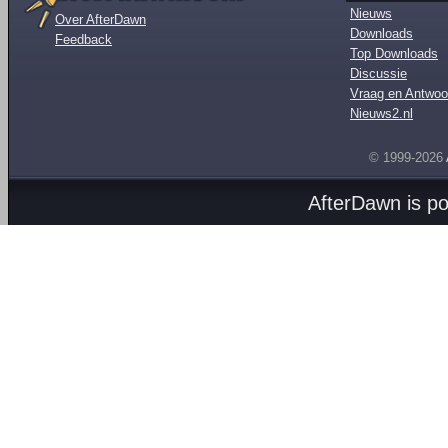
Nieuws
Over AfterDawn
Downloads
Feedback
Top Downloads
Discussie
Vraag en Antwoo
Nieuws2.nl
© 1999-2026
AfterDawn is p