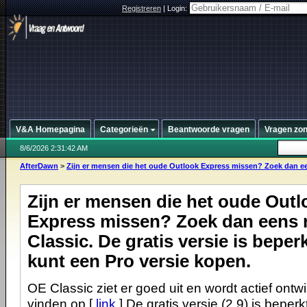
Registreren
|
Login:
V&A Homepagina
Categorieën
Beantwoorde vragen
Vragen zo
8/6/2026 2:31:42 AM
AfterDawn
>
Zijn er mensen die het oude Outlook Express missen? Zoek dan een
Zijn er mensen die het oude Outl
Express missen? Zoek dan eens 
Classic. De gratis versie is beperk
kunt een Pro versie kopen.
OE Classic ziet er goed uit en wordt actief ontwi
vinden op [
link
] De gratis versie (2.9) is beper