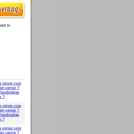
eed to
g versie voor
 en versie ?
landstalige
e ?
g versie voor
 en versie ?
landstalige
e ?
g versie voor
 en versie ?