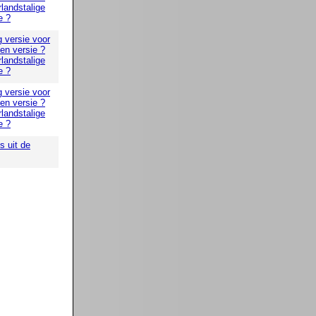
landstalige
e ?
g versie voor
 en versie ?
landstalige
e ?
g versie voor
 en versie ?
landstalige
e ?
 uit de