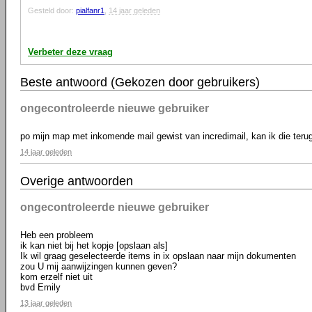
Gesteld door:
pialfanr1
,
14 jaar geleden
Verbeter deze vraag
Beste antwoord (Gekozen door gebruikers)
ongecontroleerde nieuwe gebruiker
po mijn map met inkomende mail gewist van incredimail, kan ik die teru
14 jaar geleden
Overige antwoorden
ongecontroleerde nieuwe gebruiker
Heb een probleem
ik kan niet bij het kopje [opslaan als]
Ik wil graag geselecteerde items in ix opslaan naar mijn dokumenten
zou U mij aanwijzingen kunnen geven?
kom erzelf niet uit
bvd Emily
13 jaar geleden