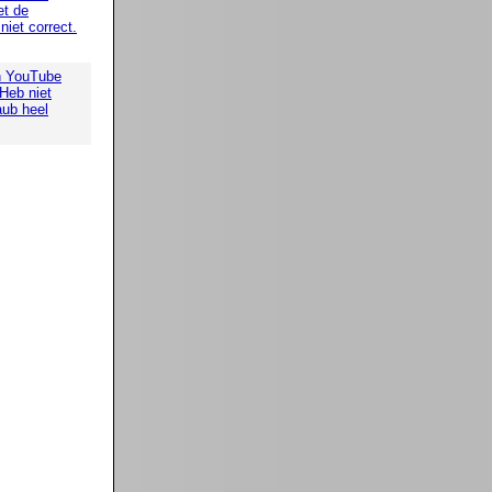
t de
iet correct.
n YouTube
 Heb niet
aub heel