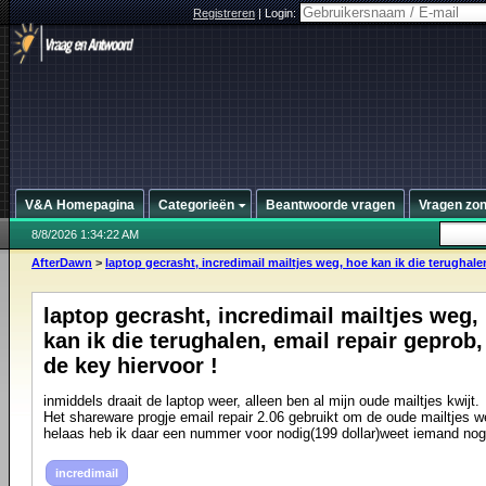
Registreren
|
Login:
V&A Homepagina
Categorieën
Beantwoorde vragen
Vragen zo
8/8/2026 1:34:22 AM
AfterDawn
>
laptop gecrasht, incredimail mailtjes weg, hoe kan ik die terughalen,
laptop gecrasht, incredimail mailtjes weg,
kan ik die terughalen, email repair geprob
de key hiervoor !
inmiddels draait de laptop weer, alleen ben al mijn oude mailtjes kwijt.
Het shareware progje email repair 2.06 gebruikt om de oude mailtjes we
helaas heb ik daar een nummer voor nodig(199 dollar)weet iemand nog
incredimail