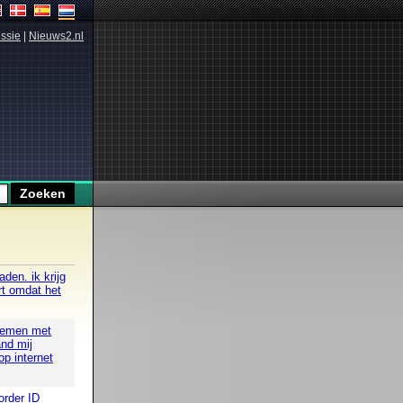
ssie
|
Nieuws2.nl
den. ik krijg
rt omdat het
blemen met
nd mij
op internet
order ID