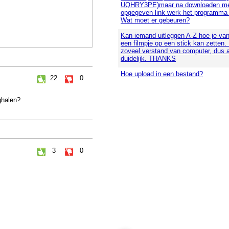
UQHRY3PE)maar na downloaden me
opgegeven link werk het programma n
Wat moet er gebeuren?
Kan iemand uitleggen A-Z hoe je va
een filmpje op een stick kan zetten.
zoveel verstand van computer, dus 
duidelijk. THANKS
Hoe upload in een bestand?
22
0
ghalen?
3
0