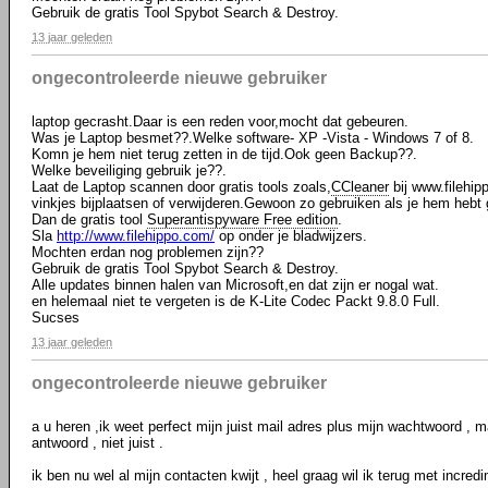
Gebruik de gratis Tool Spybot Search & Destroy.
13 jaar geleden
ongecontroleerde nieuwe gebruiker
laptop gecrasht.Daar is een reden voor,mocht dat gebeuren.
Was je Laptop besmet??.Welke software- XP -Vista - Windows 7 of 8.
Komn je hem niet terug zetten in de tijd.Ook geen Backup??.
Welke beveiliging gebruik je??.
Laat de Laptop scannen door gratis tools zoals,
CCleaner
bij www.filehip
vinkjes bijplaatsen of verwijderen.Gewoon zo gebruiken als je hem hebt
Dan de gratis tool
Superantispyware Free edition
.
Sla
http://www.filehippo.com/
op onder je bladwijzers.
Mochten erdan nog problemen zijn??
Gebruik de gratis Tool Spybot Search & Destroy.
Alle updates binnen halen van Microsoft,en dat zijn er nogal wat.
en helemaal niet te vergeten is de K-Lite Codec Packt 9.8.0 Full.
Sucses
13 jaar geleden
ongecontroleerde nieuwe gebruiker
a u heren ,ik weet perfect mijn juist mail adres plus mijn wachtwoord , ma
antwoord , niet juist .
ik ben nu wel al mijn contacten kwijt , heel graag wil ik terug met incred