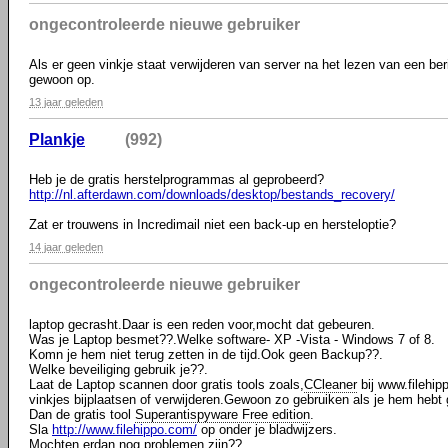
ongecontroleerde nieuwe gebruiker
Als er geen vinkje staat verwijderen van server na het lezen van een be
gewoon op.
13 jaar geleden
Plankje
(992)
Heb je de gratis herstelprogrammas al geprobeerd?
http://nl.afterdawn.com/downloads/desktop/bestands_recovery/
Zat er trouwens in Incredimail niet een back-up en hersteloptie?
14 jaar geleden
ongecontroleerde nieuwe gebruiker
laptop gecrasht.Daar is een reden voor,mocht dat gebeuren.
Was je Laptop besmet??.Welke software- XP -Vista - Windows 7 of 8.
Komn je hem niet terug zetten in de tijd.Ook geen Backup??.
Welke beveiliging gebruik je??.
Laat de Laptop scannen door gratis tools zoals,
CCleaner
bij www.filehip
vinkjes bijplaatsen of verwijderen.Gewoon zo gebruiken als je hem hebt
Dan de gratis tool
Superantispyware Free edition
.
Sla
http://www.filehippo.com/
op onder je bladwijzers.
Mochten erdan nog problemen zijn??