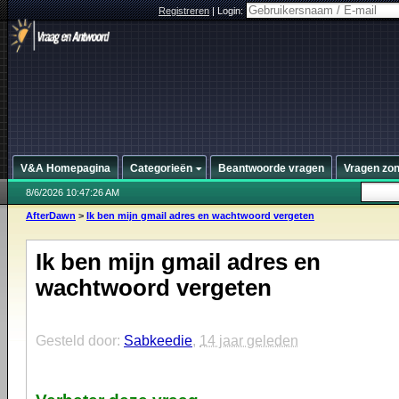
Registreren
|
Login:
V&A Homepagina
Categorieën
Beantwoorde vragen
Vragen zo
8/6/2026 10:47:26 AM
AfterDawn
>
Ik ben mijn gmail adres en wachtwoord vergeten
Ik ben mijn gmail adres en
wachtwoord vergeten
Gesteld door:
Sabkeedie
,
14 jaar geleden