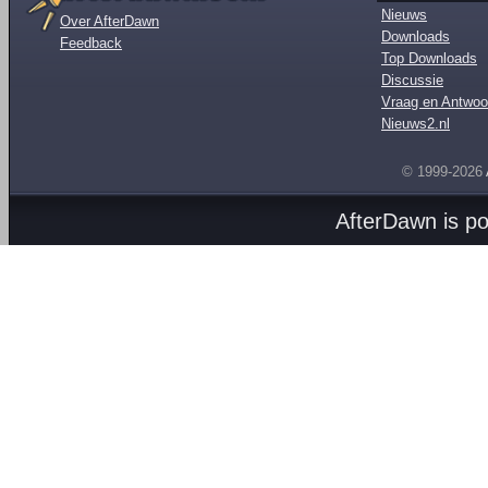
Nieuws
Over AfterDawn
Downloads
Feedback
Top Downloads
Discussie
Vraag en Antwoo
Nieuws2.nl
© 1999-2026
AfterDawn is p