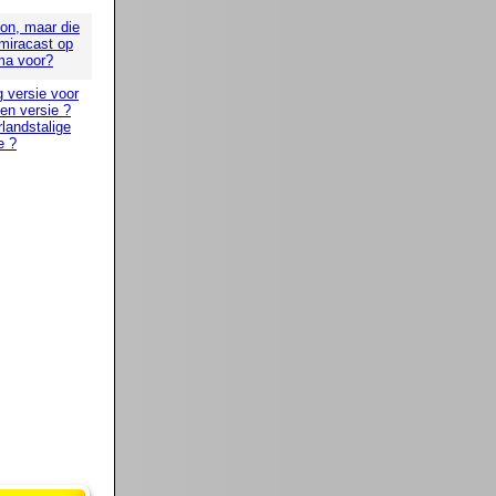
oon, maar die
 miracast op
ma voor?
g versie voor
 en versie ?
landstalige
e ?