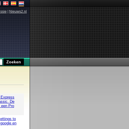
ssie
|
Nieuws2.nl
k Express
ssic. De
t een Pro
ettings to
 google en