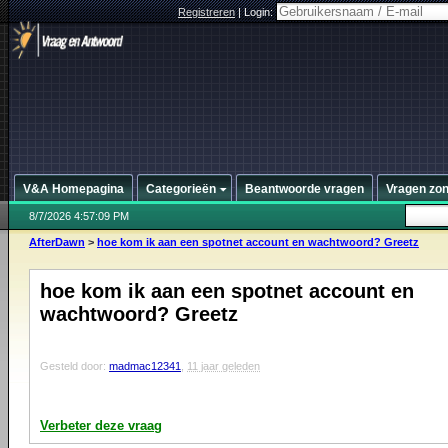
Registreren
|
Login:
V&A Homepagina
Categorieën
Beantwoorde vragen
Vragen zo
8/7/2026 4:57:09 PM
AfterDawn
>
hoe kom ik aan een spotnet account en wachtwoord? Greetz
hoe kom ik aan een spotnet account en
wachtwoord? Greetz
Gesteld door:
madmac12341
,
11 jaar geleden
Verbeter deze vraag