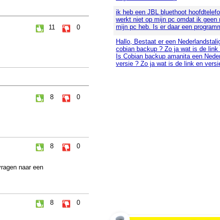
ik heb een JBL bluethoot hoofdtelef
werkt niet op mijn pc omdat ik geen
mijn pc heb. Is er daar een program
11
0
Hallo, Bestaat er een Nederlandstali
cobian backup ? Zo ja wat is de link
Is Cobian backup amanita een Neder
versie ? Zo ja wat is de link en versi
8
0
8
0
vragen naar een
8
0