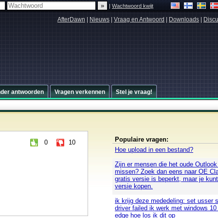
|
Wachtwoord kwijt
AfterDawn
|
Nieuws
|
Vraag en Antwoord
|
Downloads
|
Discu
nder antwoorden
Vragen verkennen
Stel je vraag!
Populaire vragen:
0
10
Hoe upload in een bestand?
Zijn er mensen die het oude Outloo
missen? Zoek dan eens naar OE Cla
gratis versie is beperkt, maar je kun
versie kopen.
ik krijg deze mededeling: set usser s
driver failed ik werk met windows 10
edge hoe los ik dit op