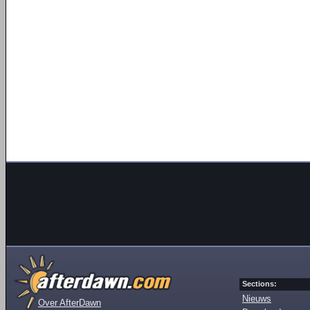
Sections:
Nieuws
Over AfterDawn