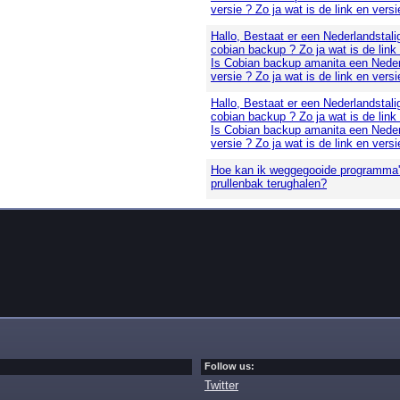
versie ? Zo ja wat is de link en versi
Hallo, Bestaat er een Nederlandstali
cobian backup ? Zo ja wat is de link
Is Cobian backup amanita een Neder
versie ? Zo ja wat is de link en versi
Hallo, Bestaat er een Nederlandstali
cobian backup ? Zo ja wat is de link
Is Cobian backup amanita een Neder
versie ? Zo ja wat is de link en versi
Hoe kan ik weggegooide programma's
prullenbak terughalen?
Follow us:
Twitter