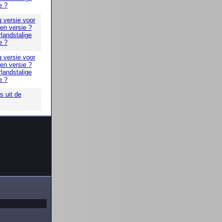
e ?
g versie voor
 en versie ?
landstalige
e ?
g versie voor
 en versie ?
landstalige
e ?
 uit de