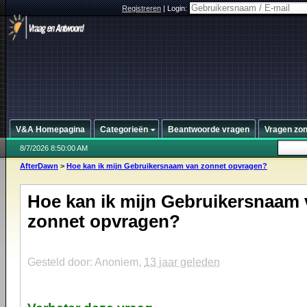
Registreren
|
Login:
V&A Homepagina
Categorieën
Beantwoorde vragen
Vragen zo
8/7/2026 8:50:00 AM
AfterDawn
>
Hoe kan ik mijn Gebruikersnaam van zonnet opvragen?
Hoe kan ik mijn Gebruikersnaam
zonnet opvragen?
Gesteld door: Anoniem,
13 jaar geleden