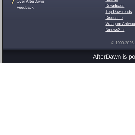
Over AfterDawn
Downloads
Feedback
Top Downloads
Discussie
Vraag en Antwoo
Nieuws2.nl
© 1999-2026
AfterDawn is p