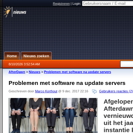
Registreren
|
Login:
Home
Nieuws zoeken
8/10/2026 3:52:54 AM
AfterDawn
>
Nieuws
>
Problemen met software na update servers
Problemen met software na update servers
Geschreven door
Marco Korthout
@ 9 dec. 2017 22:16
Gebruikers reacties (2)
Afgelopen
Afterdawn
vernieuwd
uit het ja
instantie