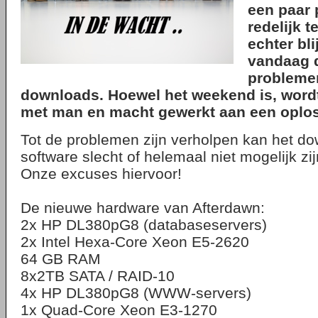
een paar
redelijk t
echter bli
vandaag 
problemen
downloads. Hoewel het weekend is, wordt
met man en macht gewerkt aan een oplos
Tot de problemen zijn verholpen kan het d
software slecht of helemaal niet mogelijk zij
Onze excuses hiervoor!
De nieuwe hardware van Afterdawn:
2x HP DL380pG8 (databaseservers)
2x Intel Hexa-Core Xeon E5-2620
64 GB RAM
8x2TB SATA / RAID-10
4x HP DL380pG8 (WWW-servers)
1x Quad-Core Xeon E3-1270