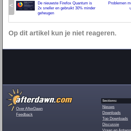
De nieuwste Firefox Quantum is
Problemen me
<
2x sneller en gebruikt 30% minder
geheugen
Op dit artikel kun je niet reageren.
Sections:
Nieuws
Over AfterDawn
Downloads
Feedback
Top Downloads
Discussie
Vraag en Antwoo