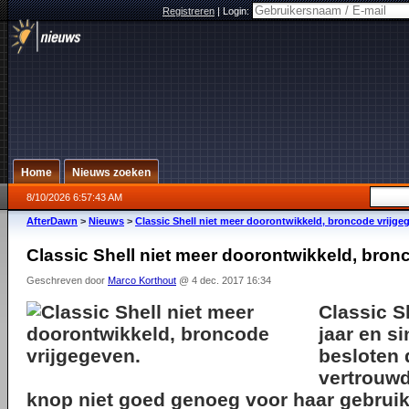
Registreren
|
Login:
Home
Nieuws zoeken
8/10/2026 6:57:43 AM
AfterDawn
>
Nieuws
>
Classic Shell niet meer doorontwikkeld, broncode vrijge
Classic Shell niet meer doorontwikkeld, bron
Geschreven door
Marco Korthout
@ 4 dec. 2017 16:34
Classic S
jaar en s
besloten 
vertrouw
knop niet goed genoeg voor haar gebrui