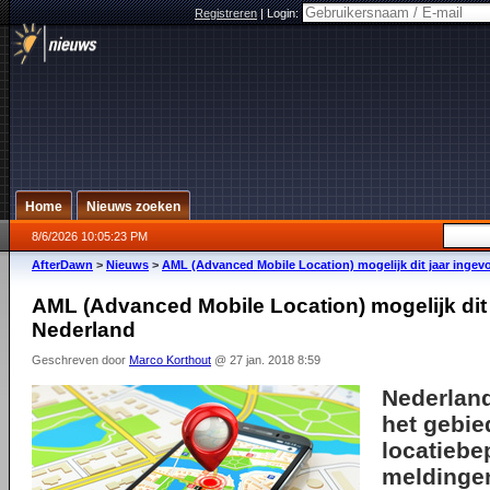
Registreren
|
Login:
Home
Nieuws zoeken
8/6/2026 10:05:23 PM
AfterDawn
>
Nieuws
>
AML (Advanced Mobile Location) mogelijk dit jaar ingev
AML (Advanced Mobile Location) mogelijk dit 
Nederland
Geschreven door
Marco Korthout
@ 27 jan. 2018 8:59
Nederland
het gebie
locatiebep
meldinge