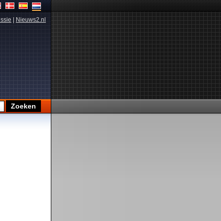
ssie
|
Nieuws2.nl