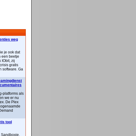
centies weg
ie je ook dat
n een beetje
IObit, zij
risis gratis
n software. Ga
reamingdienst
documentaires
-platforms als
ben we er nu
lex. De Plex
n zogenaamde
 Demand
is tool
n Sandboxie,