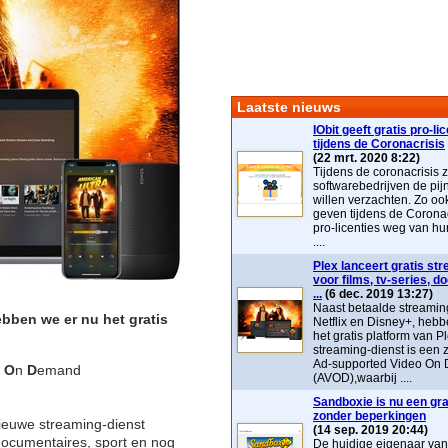
Laatste nieuws
IObit geeft gratis pro-li
tijdens de Coronacrisis
(22 mrt. 2020 8:22)
Tijdens de coronacrisis z
softwarebedrijven de pij
willen verzachten. Zo ook 
geven tijdens de Coronac
pro-licenties weg van hu
....
Plex lanceert gratis st
voor films, tv-series, 
...
(6 dec. 2019 13:27)
Naast betaalde streaming
ebben we er nu het gratis
Netflix en Disney+, heb
het gratis platform van P
streaming-dienst is ee
Ad-supported Video On
o
O
n
D
emand
(AVOD),waarbij ....
Sandboxie is nu een grat
zonder beperkingen
nieuwe streaming-dienst
(14 sep. 2019 20:44)
 documentaires, sport en nog
De huidige eigenaar va