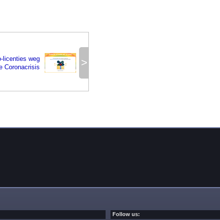
o-licenties weg
>
de Coronacrisis
Follow us: