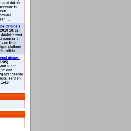
maakt dat de
freeware is
 een
oftware
en ....
be Originals
 2019 18:52)
k duidelijk voor
streaming is
v en films.
eigen platform
Hetzelfde ....
veel nieuwe
1:05)
ail al een
, tot een
mij attendeerde
nstalleerd en
t zeker