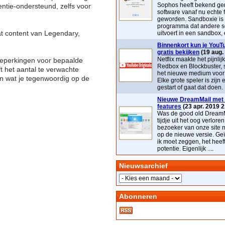
Sophos heeft bekend ge
entie-ondersteund, zelfs voor
software vanaf nu echte 
geworden. Sandboxie is
programma dat andere s
vat content van Legendary,
uitvoert in een sandbox, e
Binnenkort kun je YouTu
gratis bekijken
(19 aug.
Netflix maakte het pijnlij
-beperkingen voor bepaalde
Redbox en Blockbuster, 
t het aantal te verwachte
het nieuwe medium voor t
an wat je tegenwoordig op de
Elke grote speler is zijn 
gestart of gaat dat doen. 
Nieuwe DreamMail met 
features
(23 apr. 2019 2
Was de good old DreamM
tijdje uit het oog verloren
bezoeker van onze site 
op de nieuwe versie. Geï
ik moet zeggen, het heef
potentie. Eigenlijk ....
Nieuwsarchief
Abonneren