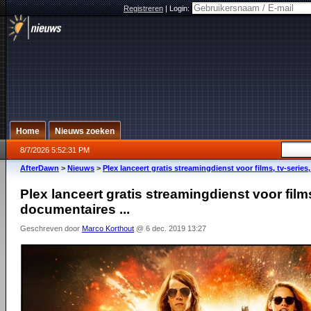
Registreren
|
Login:
Home
Nieuws zoeken
8/7/2026 5:52:31 PM
AfterDawn
>
Nieuws
>
Plex lanceert gratis streamingdienst voor films, tv-series
Plex lanceert gratis streamingdienst voor films
documentaires ...
Geschreven door
Marco Korthout
@ 6 dec. 2019 13:27