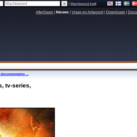
|
Wachtwoord kwijt
AfterDawn
|
Nieuws
|
Vraag en Antwoord
|
Downloads
|
Discu
, documentaires ...
, tv-series,