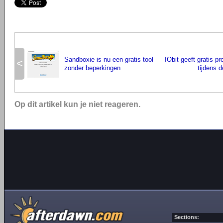
Sandboxie is nu een gratis tool
IObit geeft gratis pr
<
zonder beperkingen
tijdens 
Op dit artikel kun je niet reageren.
Sections: