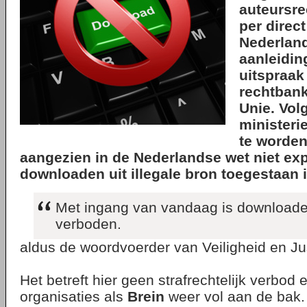
auteursre
per direc
Nederland
aanleidin
uitspraak
rechtban
Unie. Vol
ministerie
te worde
aangezien in de Nederlandse wet niet expl
downloaden uit illegale bron toegestaan i
Met ingang van vandaag is downloaden 
verboden.
aldus de woordvoerder van Veiligheid en Jus
Het betreft hier geen strafrechtelijk verbo
organisaties als
Brein
weer vol aan de bak.