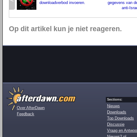
downloadverbod invoeren.
gegevens van d
anti-Isr
Op dit artikel kun je niet reageren.
Sections:
Nieuws
Over AfterDawn
Downloads
Feedback
Top Downloads
Discussie
Vraag en Antwoo
Nieuws2.nl