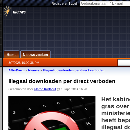
Registreren
|
Login:
Home
Nieuws zoeken
8/7/2026 10:00:36 PM
AfterDawn
>
Nieuws
>
Illegaal downloaden per direct verboden
Illegaal downloaden per direct verboden
Geschreven door
Marco Korthout
@ 10 apr. 2014 16:20
Het kabin
gras over
ministerie
heeft bep
illegaal 