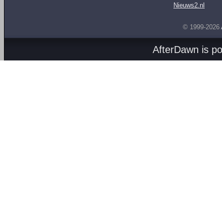
Nieuws2.nl
© 1999-2026
AfterDawn is p