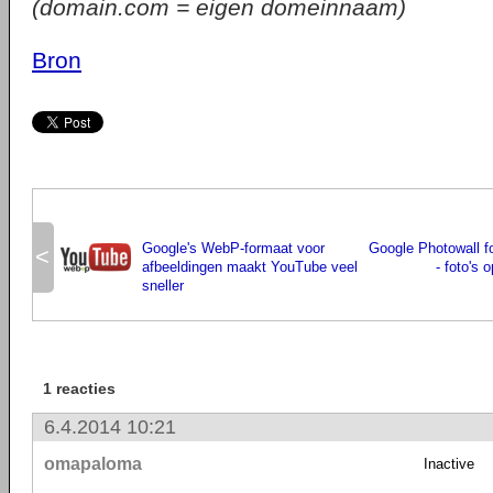
(domain.com = eigen domeinnaam)
Bron
Google's WebP-formaat voor
Google Photowall f
<
afbeeldingen maakt YouTube veel
- foto's 
sneller
1 reacties
6.4.2014 10:21
omapaloma
Inactive