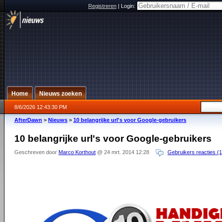
Registreren
|
Login:
Home
Nieuws zoeken
8/6/2026 12:43:30 PM
AfterDawn
>
Nieuws
>
10 belangrijke url's voor Google-gebruikers
10 belangrijke url's voor Google-gebruikers
Geschreven door
Marco Korthout
@ 24 mrt. 2014 12:28
Gebruikers reacties (1