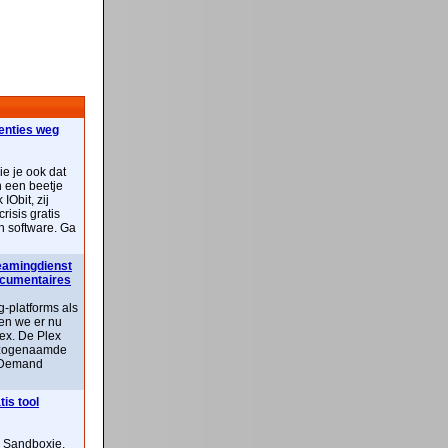
centies weg
ie je ook dat
n een beetje
IObit, zij
risis gratis
n software. Ga
reamingdienst
documentaires
-platforms als
ben we er nu
lex. De Plex
n zogenaamde
 Demand
is tool
n Sandboxie,