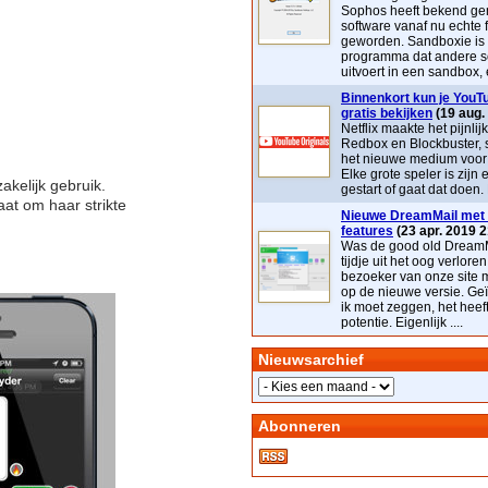
Sophos heeft bekend ge
software vanaf nu echte 
geworden. Sandboxie is
programma dat andere s
uitvoert in een sandbox, e
Binnenkort kun je YouTu
gratis bekijken
(19 aug.
Netflix maakte het pijnlij
Redbox en Blockbuster, 
het nieuwe medium voor t
Elke grote speler is zijn 
akelijk gebruik.
gestart of gaat dat doen. 
aat om haar strikte
Nieuwe DreamMail met 
features
(23 apr. 2019 2
Was de good old DreamM
tijdje uit het oog verloren
bezoeker van onze site 
op de nieuwe versie. Geï
ik moet zeggen, het heef
potentie. Eigenlijk ....
Nieuwsarchief
Abonneren