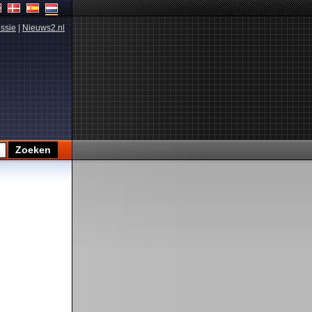
ssie
|
Nieuws2.nl