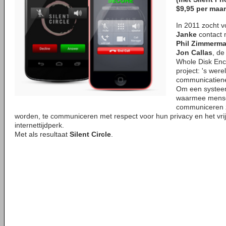
$9,95 per maan
In 2011 zocht 
Janke
contact 
Phil Zimmerm
Jon Callas
, de
Whole Disk Enc
project: 's were
communicatien
Om een systeem
waarmee mense
communiceren z
worden, te communiceren met respect voor hun privacy en het vrij
internettijdperk.
Met als resultaat
Silent Circle
.