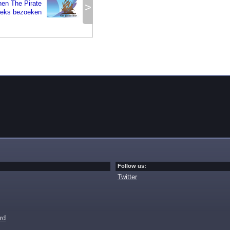
en The Pirate
>
eeks bezoeken
Follow us:
Twitter
rd