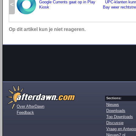
Google Currents gaat op in Play
UPC-klanten kunn
<
Kiosk
Bay weer rechtstr
Op dit artikel kun je niet reageren.
Sections:
Nieuws
Over AfterDawn
Downloads
Feedback
Top Downloads
Discussie
Vraag en Antwoo
Nieuws2.nl