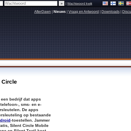
|
Wachtwoord kwijt
AfterDawn
|
Nieuws
|
Vraag en Antwoord
|
Downloads
|
Discu
 Circle
s een bedrijf dat apps
 telefoon-, sms- en e-
rsleutelen. De apps
ersleuteling op bestaande
droid
-toestellen. Jammer
atis, Silent Circle Mobile
one en Silent Text) kost