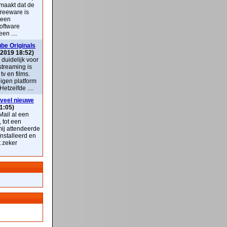
maakt dat de
freeware is
 een
oftware
en ....
be Originals
 2019 18:52)
k duidelijk voor
streaming is
v en films.
eigen platform
Hetzelfde ....
veel nieuwe
1:05)
ail al een
, tot een
mij attendeerde
nstalleerd en
t zeker