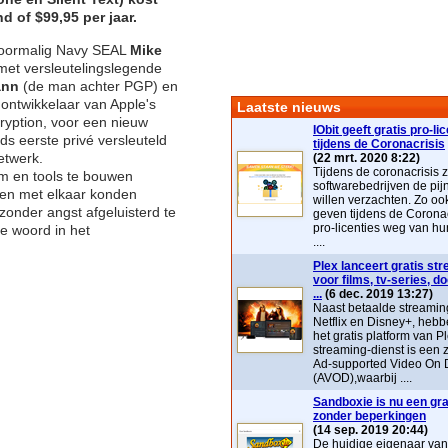
d of $99,95 per jaar.
voormalig Navy SEAL
Mike
met versleutelingslegende
ann
(de man achter PGP) en
 ontwikkelaar van Apple's
Laatste nieuws
ryption, voor een nieuw
IObit geeft gratis pro-li
lds eerste privé versleuteld
tijdens de Coronacrisis
etwerk.
(22 mrt. 2020 8:22)
Tijdens de coronacrisis z
 en tools te bouwen
softwarebedrijven de pij
n met elkaar konden
willen verzachten. Zo ook 
onder angst afgeluisterd te
geven tijdens de Coronac
pro-licenties weg van hu
e woord in het
....
Plex lanceert gratis st
voor films, tv-series, 
...
(6 dec. 2019 13:27)
Naast betaalde streaming
Netflix en Disney+, heb
het gratis platform van P
streaming-dienst is ee
Ad-supported Video On
(AVOD),waarbij ....
Sandboxie is nu een grat
zonder beperkingen
(14 sep. 2019 20:44)
De huidige eigenaar va