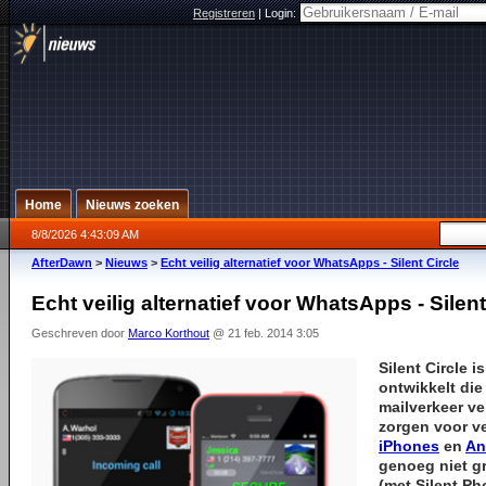
Registreren
|
Login:
Home
Nieuws zoeken
8/8/2026 4:43:09 AM
AfterDawn
>
Nieuws
>
Echt veilig alternatief voor WhatsApps - Silent Circle
Echt veilig alternatief voor WhatsApps - Silent
Geschreven door
Marco Korthout
@ 21 feb. 2014 3:05
Silent Circle i
ontwikkelt die
mailverkeer ve
zorgen voor v
iPhones
en
An
genoeg niet gr
(met Silent Ph