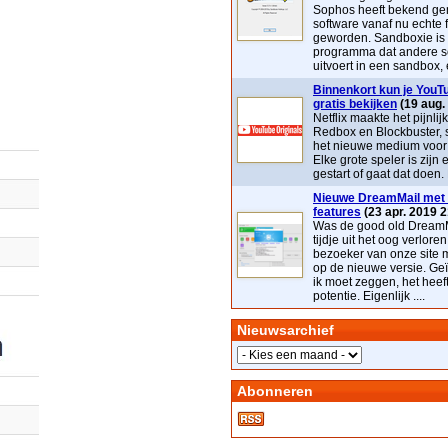
Sophos heeft bekend ge
software vanaf nu echte 
geworden. Sandboxie is
programma dat andere s
uitvoert in een sandbox, e
Binnenkort kun je YouTu
gratis bekijken
(19 aug.
Netflix maakte het pijnlij
Redbox en Blockbuster, 
het nieuwe medium voor t
Elke grote speler is zijn 
gestart of gaat dat doen. 
Nieuwe DreamMail met 
features
(23 apr. 2019 2
Was de good old DreamM
tijdje uit het oog verloren
bezoeker van onze site 
op de nieuwe versie. Geï
ik moet zeggen, het heef
potentie. Eigenlijk ....
Nieuwsarchief
Abonneren