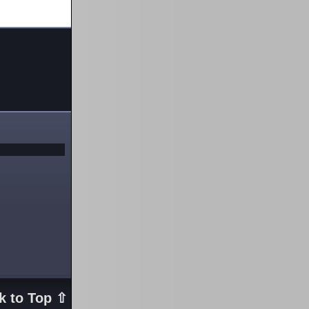
k to Top ⇧