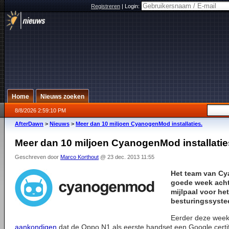
Registreren
|
Login:
Home
Nieuws zoeken
8/8/2026 2:59:10 PM
AfterDawn
>
Nieuws
>
Meer dan 10 miljoen CyanogenMod installaties.
Meer dan 10 miljoen CyanogenMod installatie
Geschreven door
Marco Korthout
@ 23 dec. 2013 11:55
Het team van Cy
goede week acht
mijlpaal voor he
besturingssystee
Eerder deze week
aankondigen
dat de Oppo N1 als eerste handset een Google certifi