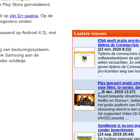
Play Store geïnstalleerd.
nd op
zijn G+ pagina
. Op de
gegevens vinden.
ebaseerd op Android 4.3), met
Laatste nieuws
IObit geeft gratis pro-li
tijdens de Coronacrisis
ng van besturingssysteem.
(22 mrt. 2020 8:22)
Tijdens de coronacrisis z
s die Samsung aan de
softwarebedrijven de pij
er schilletje.
willen verzachten. Zo ook 
geven tijdens de Coronac
pro-licenties weg van hu
....
Plex lanceert gratis st
voor films, tv-series, 
...
(6 dec. 2019 13:27)
Naast betaalde streaming
Netflix en Disney+, heb
het gratis platform van P
streaming-dienst is ee
Ad-supported Video On
(AVOD),waarbij ....
Sandboxie is nu een grat
zonder beperkingen
(14 sep. 2019 20:44)
De huidige eigenaar va