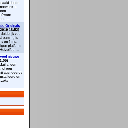
maakt dat de
freeware is
 een
oftware
en ....
be Originals
 2019 18:52)
k duidelijk voor
streaming is
v en films.
eigen platform
Hetzelfde ....
veel nieuwe
1:05)
ail al een
, tot een
mij attendeerde
nstalleerd en
t zeker