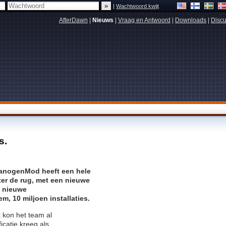
|
Wachtwoord kwijt
AfterDawn
|
Nieuws
|
Vraag en Antwoord
|
Downloads
|
Discu
s.
anogenMod heeft een hele
er de rug, met een nieuwe
t nieuwe
m, 10 miljoen installaties.
 kon het team al
catie kreeg als