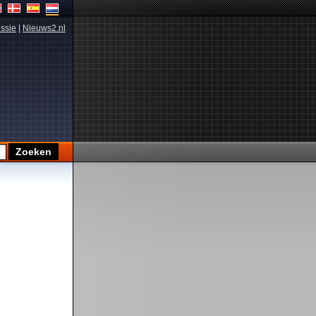
ssie
|
Nieuws2.nl