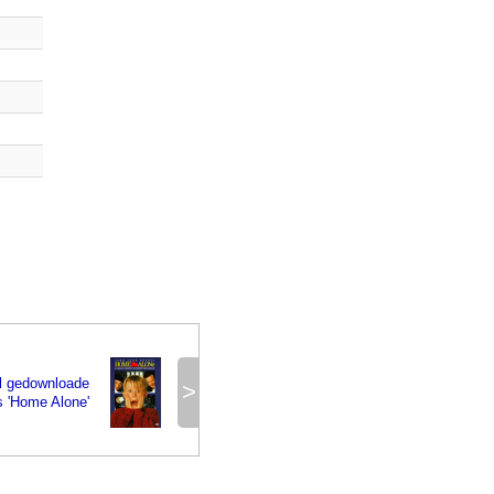
al gedownloade
>
is 'Home Alone'