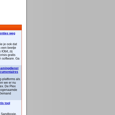
centies weg
ie je ook dat
n een beetje
IObit, zij
risis gratis
n software. Ga
reamingdienst
documentaires
-platforms als
ben we er nu
lex. De Plex
n zogenaamde
 Demand
is tool
n Sandboxie,