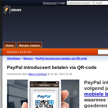
Registreren
|
Login:
Home
Nieuws zoeken
8/8/2026 5:52:52 PM
AfterDawn
>
Nieuws
>
PayPal introduceert betalen via QR-code
PayPal introduceert betalen via QR-code
Geschreven door
Marco Korthout
@ 11 okt. 2013 21:36
PayPal in
volgend j
mobiele b
waarmee 
goederen